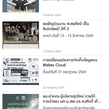
5 สิงหาคม 2569
ขอเชิญร่วมงาน สะสมศิลป์ เป็น
สิน(ทรัพย์) ปีที่ 3
ระหว่างวันที่ 13 - 15 สิงหาคม 2569
3 สิงหาคม 2569
การเปลี่ยนแปลงการจัดเก็บข้อมูลบน
Webex Cloud
ตั้งแต่วันที่ 31 กรกฎาคม 2569
22 กรกฎาคม 2569
แนะนำคณะผู้บริหารชุดใหม่ ภายใต้
การนำของ ผศ.น.สพ.ดร.คงศักดิ์ เที่ยง
ธรรม
รักษาการแทนอธิการบดีมหาวิทยาลัย