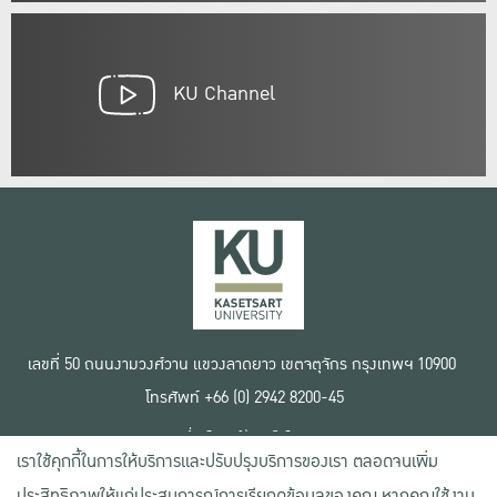
KU Channel
เลขที่ 50 ถนนงามวงศ์วาน แขวงลาดยาว เขตจตุจักร กรุงเทพฯ 10900
โทรศัพท์ +66 (0) 2942 8200-45
เงื่อนไขการใช้งานเว็บไซต์
เราใช้คุกกี้ในการให้บริการและปรับปรุงบริการของเรา ตลอดจนเพิ่ม
ข้อตกลงด้านสิทธิ์ใช้งาน
นโยบายความเป็นส่วนตัว
ประสิทธิภาพให้แก่ประสบการณ์การเรียกดูข้อมูลของคุณ หากคุณใช้งาน