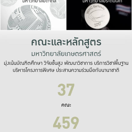
มหาวิทยาลัยดิจิทัล
มหาวิทยาลัยระดับโลก
เปลี่ยนแปลง และ
เพื่อทำงาน
ระบบสารสนเทศที่
คณะและหลักสูตร
มหาวิทยาลัยเกษตรศาสตร์
มุ่งเน้นบัณฑิตศึกษา วิจัยขั้นสูง พัฒนาวิชาการ บริการวิชาพื้นฐาน
บริหารโครงการพิเศษ ประสานความร่วมมือกับนานาชาติ
37
คณะ
459