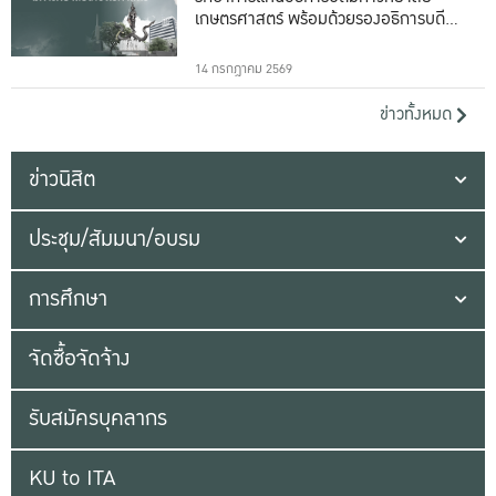
เกษตรศาสตร์ พร้อมด้วยรองอธิการบดีทั้ง
16 ท่าน
14 กรกฎาคม 2569
ข่าวทั้งหมด
ข่าวนิสิต
ประชุม/สัมมนา/อบรม
การศึกษา
จัดซื้อจัดจ้าง
รับสมัครบุคลากร
KU to ITA