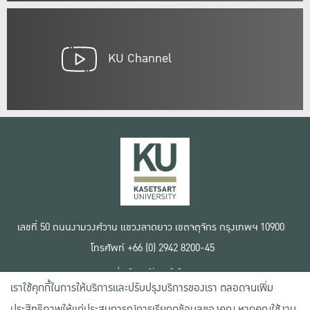
KU Channel
เลขที่ 50 ถนนงามวงศ์วาน แขวงลาดยาว เขตจตุจักร กรุงเทพฯ 10900
โทรศัพท์ +66 (0) 2942 8200-45
เงื่อนไขการใช้งานเว็บไซต์
เราใช้คุกกี้ในการให้บริการและปรับปรุงบริการของเรา ตลอดจนเพิ่ม
ข้อตกลงด้านสิทธิ์ใช้งาน
นโยบายความเป็นส่วนตัว
ประสิทธิภาพให้แก่ประสบการณ์การเรียกดูข้อมูลของคุณ หากคุณใช้งาน