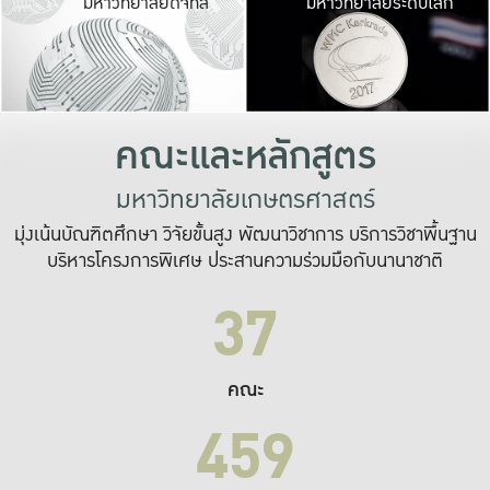
มหาวิทยาลัยดิจิทัล
มหาวิทยาลัยระดับโลก
เปลี่ยนแปลง และ
เพื่อทำงาน
ระบบสารสนเทศที่
คณะและหลักสูตร
มหาวิทยาลัยเกษตรศาสตร์
มุ่งเน้นบัณฑิตศึกษา วิจัยขั้นสูง พัฒนาวิชาการ บริการวิชาพื้นฐาน
บริหารโครงการพิเศษ ประสานความร่วมมือกับนานาชาติ
37
คณะ
459