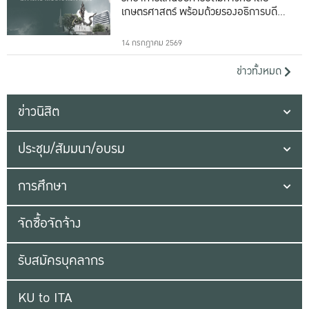
เกษตรศาสตร์ พร้อมด้วยรองอธิการบดีทั้ง
16 ท่าน
14 กรกฎาคม 2569
ข่าวทั้งหมด
ข่าวนิสิต
ประชุม/สัมมนา/อบรม
การศึกษา
จัดซื้อจัดจ้าง
รับสมัครบุคลากร
KU to ITA