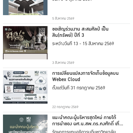
5 สิงหาคม 2569
ขอเชิญร่วมงาน สะสมศิลป์ เป็น
สิน(ทรัพย์) ปีที่ 3
ระหว่างวันที่ 13 - 15 สิงหาคม 2569
3 สิงหาคม 2569
การเปลี่ยนแปลงการจัดเก็บข้อมูลบน
Webex Cloud
ตั้งแต่วันที่ 31 กรกฎาคม 2569
22 กรกฎาคม 2569
แนะนำคณะผู้บริหารชุดใหม่ ภายใต้
การนำของ ผศ.น.สพ.ดร.คงศักดิ์ เที่ยง
ธรรม
รักษาการแทนอธิการบดีมหาวิทยาลัย