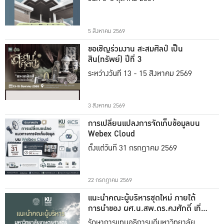
5 สิงหาคม 2569
ขอเชิญร่วมงาน สะสมศิลป์ เป็น
สิน(ทรัพย์) ปีที่ 3
ระหว่างวันที่ 13 - 15 สิงหาคม 2569
3 สิงหาคม 2569
การเปลี่ยนแปลงการจัดเก็บข้อมูลบน
Webex Cloud
ตั้งแต่วันที่ 31 กรกฎาคม 2569
22 กรกฎาคม 2569
แนะนำคณะผู้บริหารชุดใหม่ ภายใต้
การนำของ ผศ.น.สพ.ดร.คงศักดิ์ เที่ยง
ธรรม
รักษาการแทนอธิการบดีมหาวิทยาลัย