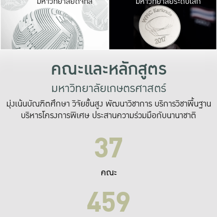
มหาวิทยาลัยดิจิทัล
มหาวิทยาลัยระดับโลก
เปลี่ยนแปลง และ
เพื่อทำงาน
ระบบสารสนเทศที่
คณะและหลักสูตร
มหาวิทยาลัยเกษตรศาสตร์
มุ่งเน้นบัณฑิตศึกษา วิจัยขั้นสูง พัฒนาวิชาการ บริการวิชาพื้นฐาน
บริหารโครงการพิเศษ ประสานความร่วมมือกับนานาชาติ
37
คณะ
459