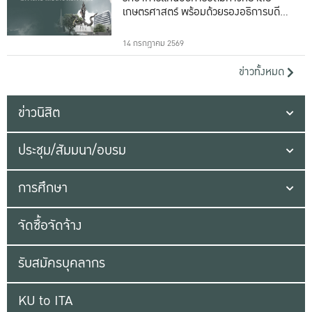
เกษตรศาสตร์ พร้อมด้วยรองอธิการบดีทั้ง
16 ท่าน
14 กรกฎาคม 2569
ข่าวทั้งหมด
ข่าวนิสิต
ประชุม/สัมมนา/อบรม
การศึกษา
จัดซื้อจัดจ้าง
รับสมัครบุคลากร
KU to ITA