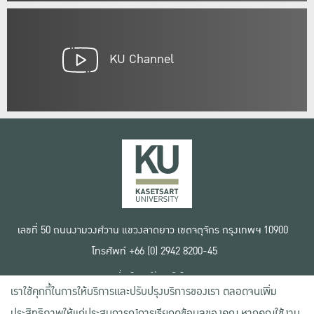
KU Channel
เลขที่ 50 ถนนงามวงศ์วาน แขวงลาดยาว เขตจตุจักร กรุงเทพฯ 10900
โทรศัพท์ +66 (0) 2942 8200-45
เงื่อนไขการใช้งานเว็บไซต์
เราใช้คุกกี้ในการให้บริการและปรับปรุงบริการของเรา ตลอดจนเพิ่ม
ข้อตกลงด้านสิทธิ์ใช้งาน
นโยบายความเป็นส่วนตัว
ประสิทธิภาพให้แก่ประสบการณ์การเรียกดูข้อมูลของคุณ หากคุณใช้งาน