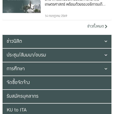
เกษตรศาสตร์ พร้อมด้วยรองอธิการบดีทั้ง
16 ท่าน
14 กรกฎาคม 2569
ข่าวทั้งหมด
ข่าวนิสิต
ประชุม/สัมมนา/อบรม
การศึกษา
จัดซื้อจัดจ้าง
รับสมัครบุคลากร
KU to ITA