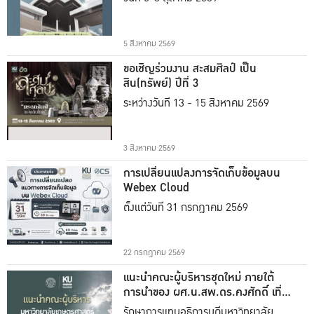
5 สิงหาคม 2569
ขอเชิญร่วมงาน สะสมศิลป์ เป็น
สิน(ทรัพย์) ปีที่ 3
ระหว่างวันที่ 13 - 15 สิงหาคม 2569
3 สิงหาคม 2569
การเปลี่ยนแปลงการจัดเก็บข้อมูลบน
Webex Cloud
ตั้งแต่วันที่ 31 กรกฎาคม 2569
22 กรกฎาคม 2569
แนะนำคณะผู้บริหารชุดใหม่ ภายใต้
การนำของ ผศ.น.สพ.ดร.คงศักดิ์ เที่ยง
ธรรม
รักษาการแทนอธิการบดีมหาวิทยาลัย