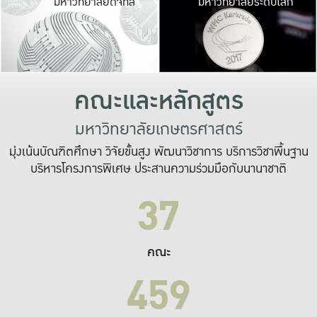
มหาวิทยาลัยดิจิทัล
มหาวิทยาลัยระดับโลก
เปลี่ยนแปลง และ
เพื่อทำงาน
ระบบสารสนเทศที่
คณะและหลักสูตร
มหาวิทยาลัยเกษตรศาสตร์
มุ่งเน้นบัณฑิตศึกษา วิจัยขั้นสูง พัฒนาวิชาการ บริการวิชาพื้นฐาน
บริหารโครงการพิเศษ ประสานความร่วมมือกับนานาชาติ
37
คณะ
459