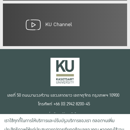
KU Channel
เลขที่ 50 ถนนงามวงศ์วาน แขวงลาดยาว เขตจตุจักร กรุงเทพฯ 10900
โทรศัพท์ +66 (0) 2942 8200-45
เงื่อนไขการใช้งานเว็บไซต์
เราใช้คุกกี้ในการให้บริการและปรับปรุงบริการของเรา ตลอดจนเพิ่ม
ข้อตกลงด้านสิทธิ์ใช้งาน
นโยบายความเป็นส่วนตัว
ประสิทธิภาพให้แก่ประสบการณ์การเรียกดูข้อมูลของคุณ หากคุณใช้งาน