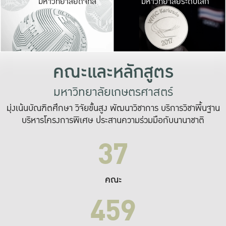
มหาวิทยาลัยดิจิทัล
มหาวิทยาลัยระดับโลก
เปลี่ยนแปลง และ
เพื่อทำงาน
ระบบสารสนเทศที่
คณะและหลักสูตร
มหาวิทยาลัยเกษตรศาสตร์
มุ่งเน้นบัณฑิตศึกษา วิจัยขั้นสูง พัฒนาวิชาการ บริการวิชาพื้นฐาน
บริหารโครงการพิเศษ ประสานความร่วมมือกับนานาชาติ
37
คณะ
459