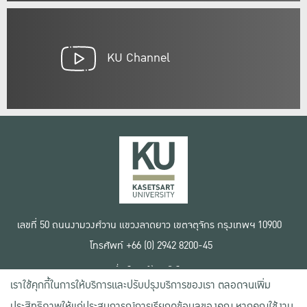
KU Channel
เลขที่ 50 ถนนงามวงศ์วาน แขวงลาดยาว เขตจตุจักร กรุงเทพฯ 10900
โทรศัพท์ +66 (0) 2942 8200-45
เงื่อนไขการใช้งานเว็บไซต์
เราใช้คุกกี้ในการให้บริการและปรับปรุงบริการของเรา ตลอดจนเพิ่ม
ข้อตกลงด้านสิทธิ์ใช้งาน
นโยบายความเป็นส่วนตัว
ประสิทธิภาพให้แก่ประสบการณ์การเรียกดูข้อมูลของคุณ หากคุณใช้งาน