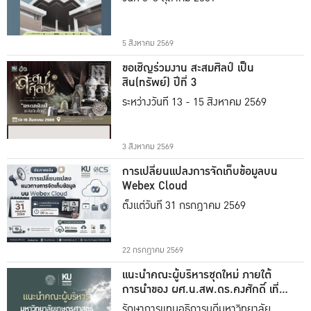
5 สิงหาคม 2569
ขอเชิญร่วมงาน สะสมศิลป์ เป็น
สิน(ทรัพย์) ปีที่ 3
ระหว่างวันที่ 13 - 15 สิงหาคม 2569
3 สิงหาคม 2569
การเปลี่ยนแปลงการจัดเก็บข้อมูลบน
Webex Cloud
ตั้งแต่วันที่ 31 กรกฎาคม 2569
22 กรกฎาคม 2569
แนะนำคณะผู้บริหารชุดใหม่ ภายใต้
การนำของ ผศ.น.สพ.ดร.คงศักดิ์ เที่ยง
ธรรม
รักษาการแทนอธิการบดีมหาวิทยาลัย