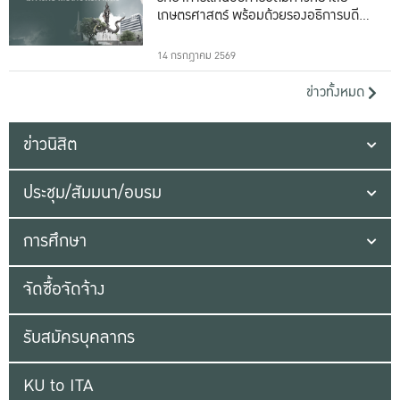
เกษตรศาสตร์ พร้อมด้วยรองอธิการบดีทั้ง
16 ท่าน
14 กรกฎาคม 2569
ข่าวทั้งหมด
ข่าวนิสิต
ประชุม/สัมมนา/อบรม
การศึกษา
จัดซื้อจัดจ้าง
รับสมัครบุคลากร
KU to ITA