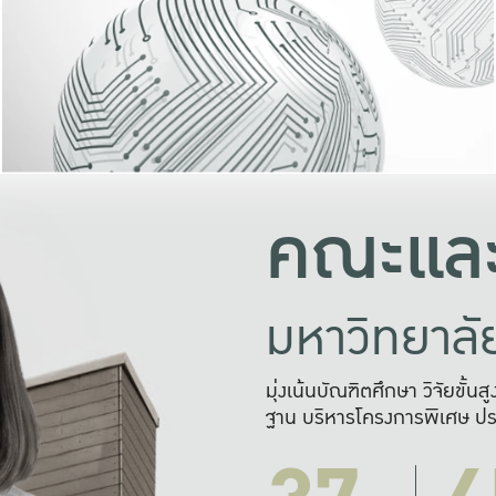
และความสุข
มองปัญหา
แก้ไขจากปั
และสร้างเครื
คณะและ
มหาวิทยาล
มุ่งเน้นบัณฑิตศึกษา วิจัยขั้น
ฐาน บริหารโครงการพิเศษ ปร