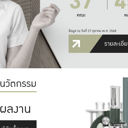
37
4
คณะ
ห
ข้อมูล ณ วันที่ 27 ตุลาคม พ.ศ. 2568
รายละเอีย
ะนวัตกรรม
ผลงาน