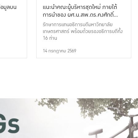
้อมูลบน
แนะนำคณะผู้บริหารชุดใหม่ ภายใต้
การนำของ ผศ.น.สพ.ดร.คงศักดิ์
เที่ยงธรรม
รักษาการแทนอธิการบดีมหาวิทยาลัย
เกษตรศาสตร์ พร้อมด้วยรองอธิการบดีทั้ง
16 ท่าน
14 กรกฎาคม 2569