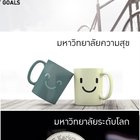
มหาวิทยาลัยความสุข
ย
สีเขียว
มหาวิทยาลัย
ก
สดใส หนาแน่น
ไม่ได้มีเป้าหมา
AN FOREST)
มหาวิทยาลัยชั้นนำทางด้านการว
ICULTURE)
แต่ KU มุ่งเน
าณ 1,400 ไร่
เพื่อสร้างคว
<< คลิก >>
ให้กับประชาชนใ
มหาวิทยาลัยระดับโลก
่อสังคม
มหาวิทยาลั
ามกินดีอยู่ดี
พร้อมที่จ