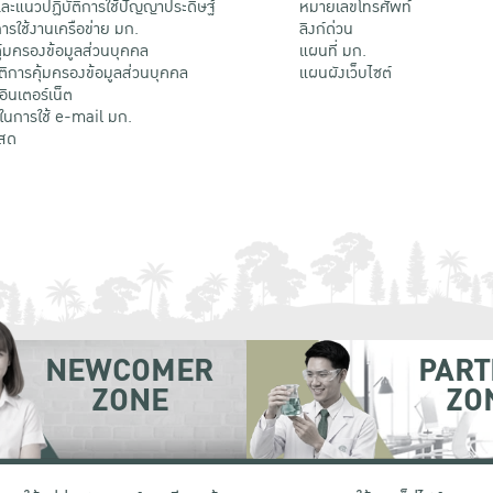
ะแนวปฏิบัติการใช้ปัญญาประดิษฐ์
หมายเลขโทรศัพท์
รใช้งานเครือข่าย มก.
ลิงก์ด่วน
้มครองข้อมูลส่วนบุคคล
แผนที่ มก.
ติการคุ้มครองข้อมูลส่วนบุคคล
แผนผังเว็บไซต์
้อินเตอร์เน็ต
ติในการใช้ e-mail มก.
สด
NEWCOMER
PART
ZONE
ZO
 เขตจตุจักร กรุงเทพฯ 10900
โทรศัพท์ +66 (0) 2942 8200-45