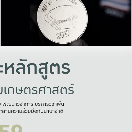
อย่างยั่งยืน
และผลักดันในการใช้ระบบส
ในภาพกว้าง
เพื่อการทำงานแบบ
ญหาจุดเล็กๆ
อข่ายขยายผล
สะดวก รวดเร
และนำไป
บริการด้าน AI อย
หลักสูตร
ัยเกษตรศาสตร์
สูง พัฒนาวิชาการ บริการวิชาพื้น
ะสานความร่วมมือกับนานาชาติ