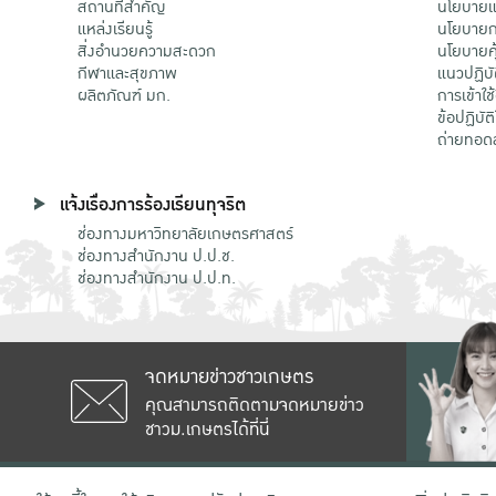
สถานที่สำคัญ
นโยบายแล
แหล่งเรียนรู้
นโยบายกา
สิ่งอำนวยความสะดวก
นโยบายคุ
กีฬาและสุขภาพ
แนวปฏิบั
ผลิตภัณฑ์ มก.
การเข้าใช
ข้อปฏิบั
ถ่ายทอด
แจ้งเรื่องการร้องเรียนทุจริต
ช่องทางมหาวิทยาลัยเกษตรศาสตร์
ช่องทางสำนักงาน ป.ป.ช.
ช่องทางสำนักงาน ป.ป.ท.
จดหมายข่าวชาวเกษตร
คุณสามารถติดตามจดหมายข่าว
ชาวม.เกษตรได้ที่นี่
เลขที่ 50 ถนนงามวงศ์วาน แขวงลาดยาว