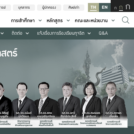
ก
ก
TH
EN
ก
ารย์
บุคลากร
ผู้ปกครอง
ศิษย์เก่า
การเข้าศึกษา
หลักสูตร
คณะและหน่วยงาน
ติดต่อ
แจ้งเรื่องการร้องเรียนทุจริต
Q&A