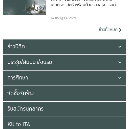
เกษตรศาสตร์ พร้อมด้วยรองอธิการบดีทั้ง
16 ท่าน
14 กรกฎาคม 2569
ข่าวทั้งหมด
ข่าวนิสิต
ประชุม/สัมมนา/อบรม
การศึกษา
จัดซื้อจัดจ้าง
รับสมัครบุคลากร
KU to ITA