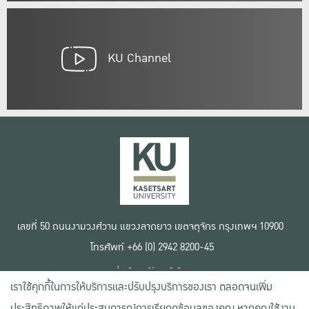
KU Channel
เลขที่ 50 ถนนงามวงศ์วาน แขวงลาดยาว เขตจตุจักร กรุงเทพฯ 10900
โทรศัพท์ +66 (0) 2942 8200-45
เงื่อนไขการใช้งานเว็บไซต์
เราใช้คุกกี้ในการให้บริการและปรับปรุงบริการของเรา ตลอดจนเพิ่ม
ข้อตกลงด้านสิทธิ์ใช้งาน
นโยบายความเป็นส่วนตัว
ประสิทธิภาพให้แก่ประสบการณ์การเรียกดูข้อมูลของคุณ หากคุณใช้งาน