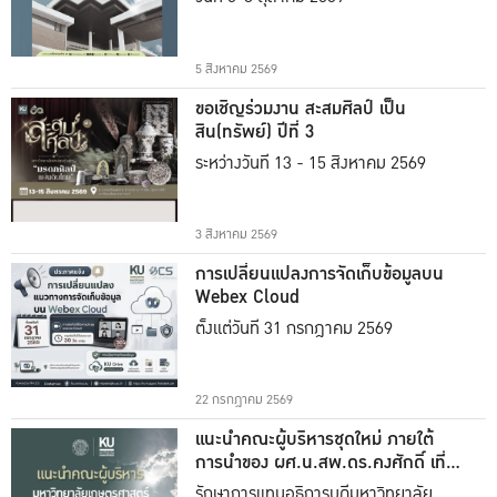
5 สิงหาคม 2569
ขอเชิญร่วมงาน สะสมศิลป์ เป็น
สิน(ทรัพย์) ปีที่ 3
ระหว่างวันที่ 13 - 15 สิงหาคม 2569
3 สิงหาคม 2569
การเปลี่ยนแปลงการจัดเก็บข้อมูลบน
Webex Cloud
ตั้งแต่วันที่ 31 กรกฎาคม 2569
22 กรกฎาคม 2569
แนะนำคณะผู้บริหารชุดใหม่ ภายใต้
การนำของ ผศ.น.สพ.ดร.คงศักดิ์ เที่ยง
ธรรม
รักษาการแทนอธิการบดีมหาวิทยาลัย