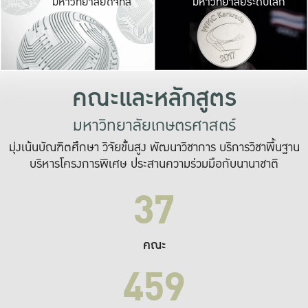
มหาวิทยาลัยดิจิทัล
มหาวิทยาลัยระดับโลก
เปลี่ยนแปลง และ
เพื่อทำงาน
ระบบสารสนเทศที่
คณะและหลักสูตร
มหาวิทยาลัยเกษตรศาสตร์
มุ่งเน้นบัณฑิตศึกษา วิจัยขั้นสูง พัฒนาวิชาการ บริการวิชาพื้นฐาน
บริหารโครงการพิเศษ ประสานความร่วมมือกับนานาชาติ
37
คณะ
459