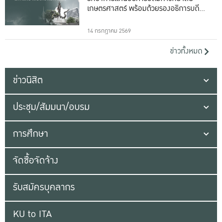
เกษตรศาสตร์ พร้อมด้วยรองอธิการบดีทั้ง
16 ท่าน
14 กรกฎาคม 2569
ข่าวทั้งหมด
ข่าวนิสิต
ประชุม/สัมมนา/อบรม
การศึกษา
จัดซื้อจัดจ้าง
รับสมัครบุคลากร
KU to ITA