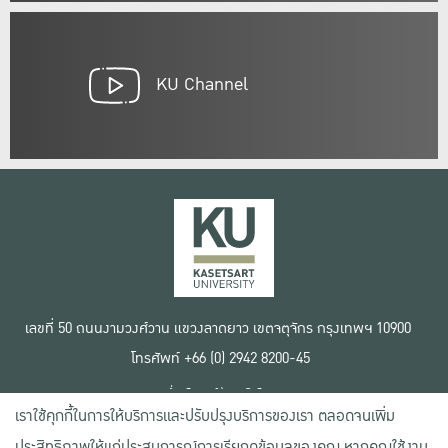
KU Channel
เลขที่ 50 ถนนงามวงศ์วาน แขวงลาดยาว เขตจตุจักร กรุงเทพฯ 10900
โทรศัพท์ +66 (0) 2942 8200-45
เงื่อนไขการใช้งานเว็บไซต์
เราใช้คุกกี้ในการให้บริการและปรับปรุงบริการของเรา ตลอดจนเพิ่ม
ข้อตกลงด้านสิทธิ์ใช้งาน
นโยบายความเป็นส่วนตัว
ประสิทธิภาพให้แก่ประสบการณ์การเรียกดูข้อมูลของคุณ หากคุณใช้งาน