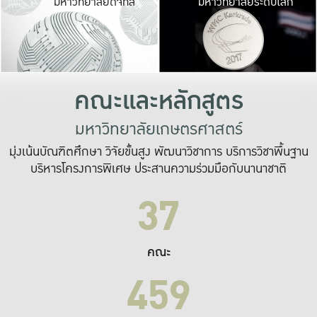
มหาวิทยาลัยดิจิทัล
มหาวิทยาลัยระดับโลก
เปลี่ยนแปลง และ
เพื่อทำงาน
ระบบสารสนเทศที่
คณะและหลักสูตร
มหาวิทยาลัยเกษตรศาสตร์
มุ่งเน้นบัณฑิตศึกษา วิจัยขั้นสูง พัฒนาวิชาการ บริการวิชาพื้นฐาน
บริหารโครงการพิเศษ ประสานความร่วมมือกับนานาชาติ
37
คณะ
459