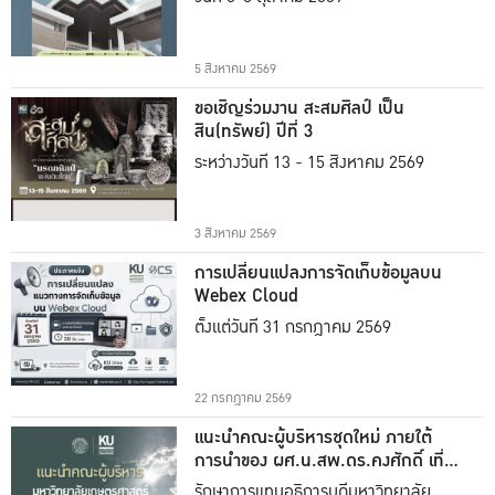
5 สิงหาคม 2569
ขอเชิญร่วมงาน สะสมศิลป์ เป็น
สิน(ทรัพย์) ปีที่ 3
ระหว่างวันที่ 13 - 15 สิงหาคม 2569
3 สิงหาคม 2569
การเปลี่ยนแปลงการจัดเก็บข้อมูลบน
Webex Cloud
ตั้งแต่วันที่ 31 กรกฎาคม 2569
22 กรกฎาคม 2569
แนะนำคณะผู้บริหารชุดใหม่ ภายใต้
การนำของ ผศ.น.สพ.ดร.คงศักดิ์ เที่ยง
ธรรม
รักษาการแทนอธิการบดีมหาวิทยาลัย