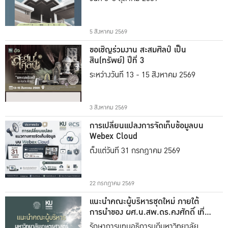
5 สิงหาคม 2569
ขอเชิญร่วมงาน สะสมศิลป์ เป็น
สิน(ทรัพย์) ปีที่ 3
ระหว่างวันที่ 13 - 15 สิงหาคม 2569
3 สิงหาคม 2569
การเปลี่ยนแปลงการจัดเก็บข้อมูลบน
Webex Cloud
ตั้งแต่วันที่ 31 กรกฎาคม 2569
22 กรกฎาคม 2569
แนะนำคณะผู้บริหารชุดใหม่ ภายใต้
การนำของ ผศ.น.สพ.ดร.คงศักดิ์ เที่ยง
ธรรม
รักษาการแทนอธิการบดีมหาวิทยาลัย