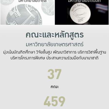
มหาวิทยาลัยดิจิทัล
มหาวิทยาลัยระดับโลก
เปลี่ยนแปลง และ
เพื่อทำงาน
ระบบสารสนเทศที่
คณะและหลักสูตร
มหาวิทยาลัยเกษตรศาสตร์
มุ่งเน้นบัณฑิตศึกษา วิจัยขั้นสูง พัฒนาวิชาการ บริการวิชาพื้นฐาน
บริหารโครงการพิเศษ ประสานความร่วมมือกับนานาชาติ
37
คณะ
459