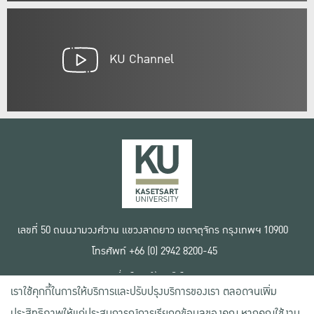
KU Channel
เลขที่ 50 ถนนงามวงศ์วาน แขวงลาดยาว เขตจตุจักร กรุงเทพฯ 10900
โทรศัพท์ +66 (0) 2942 8200-45
เงื่อนไขการใช้งานเว็บไซต์
เราใช้คุกกี้ในการให้บริการและปรับปรุงบริการของเรา ตลอดจนเพิ่ม
ข้อตกลงด้านสิทธิ์ใช้งาน
นโยบายความเป็นส่วนตัว
ประสิทธิภาพให้แก่ประสบการณ์การเรียกดูข้อมูลของคุณ หากคุณใช้งาน