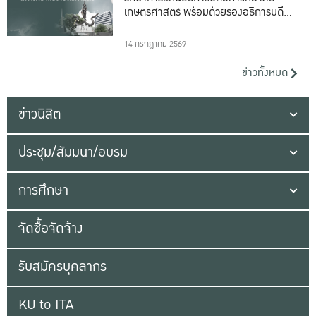
เกษตรศาสตร์ พร้อมด้วยรองอธิการบดีทั้ง
16 ท่าน
14 กรกฎาคม 2569
ข่าวทั้งหมด
ข่าวนิสิต
ประชุม/สัมมนา/อบรม
การศึกษา
จัดซื้อจัดจ้าง
รับสมัครบุคลากร
KU to ITA