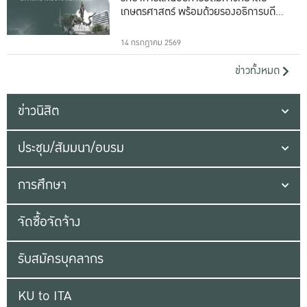
เกษตรศาสตร์ พร้อมด้วยรองอธิการบดีทั้ง
16 ท่าน
14 กรกฎาคม 2569
ข่าวทั้งหมด
ข่าวนิสิต
ประชุม/สัมมนา/อบรม
การศึกษา
จัดซื้อจัดจ้าง
รับสมัครบุคลากร
KU to ITA