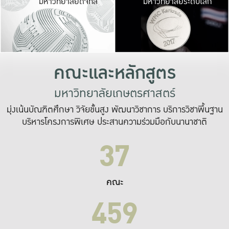
มหาวิทยาลัยดิจิทัล
มหาวิทยาลัยระดับโลก
เปลี่ยนแปลง และ
เพื่อทำงาน
ระบบสารสนเทศที่
คณะและหลักสูตร
มหาวิทยาลัยเกษตรศาสตร์
มุ่งเน้นบัณฑิตศึกษา วิจัยขั้นสูง พัฒนาวิชาการ บริการวิชาพื้นฐาน
บริหารโครงการพิเศษ ประสานความร่วมมือกับนานาชาติ
37
คณะ
459