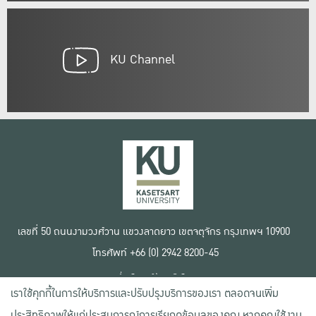
KU Channel
เลขที่ 50 ถนนงามวงศ์วาน แขวงลาดยาว เขตจตุจักร กรุงเทพฯ 10900
โทรศัพท์ +66 (0) 2942 8200-45
เงื่อนไขการใช้งานเว็บไซต์
เราใช้คุกกี้ในการให้บริการและปรับปรุงบริการของเรา ตลอดจนเพิ่ม
ข้อตกลงด้านสิทธิ์ใช้งาน
นโยบายความเป็นส่วนตัว
ประสิทธิภาพให้แก่ประสบการณ์การเรียกดูข้อมูลของคุณ หากคุณใช้งาน