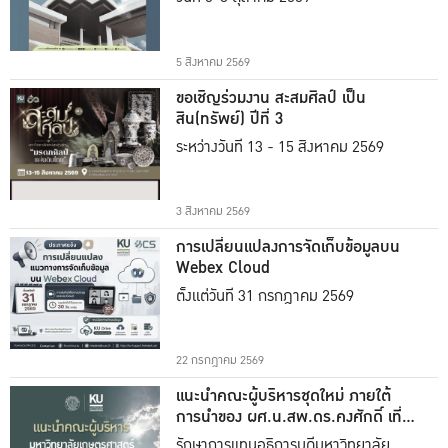
5 สิงหาคม 2569
ขอเชิญร่วมงาน สะสมศิลป์ เป็น
สิน(ทรัพย์) ปีที่ 3
ระหว่างวันที่ 13 - 15 สิงหาคม 2569
3 สิงหาคม 2569
การเปลี่ยนแปลงการจัดเก็บข้อมูลบน
Webex Cloud
ตั้งแต่วันที่ 31 กรกฎาคม 2569
22 กรกฎาคม 2569
แนะนำคณะผู้บริหารชุดใหม่ ภายใต้
การนำของ ผศ.น.สพ.ดร.คงศักดิ์ เที่ยง
ธรรม
รักษาการแทนอธิการบดีมหาวิทยาลัย