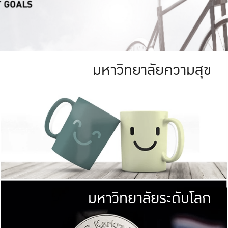
มหาวิทยาลัยความสุข
ย
สีเขียว
มหาวิทยาลัย
ก
สดใส หนาแน่น
ไม่ได้มีเป้าหมา
AN FOREST)
มหาวิทยาลัยชั้นนำทางด้านการว
ICULTURE)
แต่ KU มุ่งเน
าณ 1,400 ไร่
เพื่อสร้างคว
<< คลิก >>
ให้กับประชาชนใ
มหาวิทยาลัยระดับโลก
่อสังคม
มหาวิทยาลั
ามกินดีอยู่ดี
พร้อมที่จ