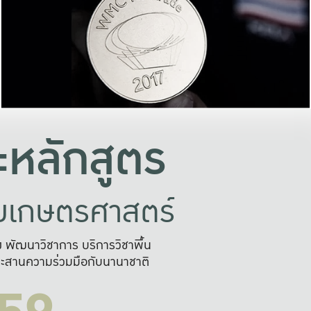
อย่างยั่งยืน
และผลักดันในการใช้ระบบส
ในภาพกว้าง
เพื่อการทำงานแบบ
ญหาจุดเล็กๆ
อข่ายขยายผล
สะดวก รวดเร
และนำไป
บริการด้าน AI อย
หลักสูตร
ัยเกษตรศาสตร์
สูง พัฒนาวิชาการ บริการวิชาพื้น
ะสานความร่วมมือกับนานาชาติ