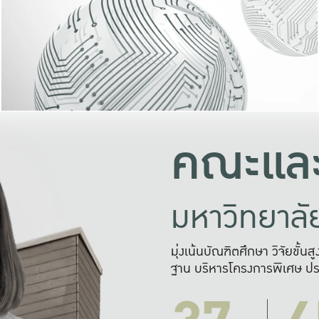
และความสุข
มองปัญหา
แก้ไขจากปั
และสร้างเครื
คณะและ
มหาวิทยาล
มุ่งเน้นบัณฑิตศึกษา วิจัยขั้น
ฐาน บริหารโครงการพิเศษ ปร