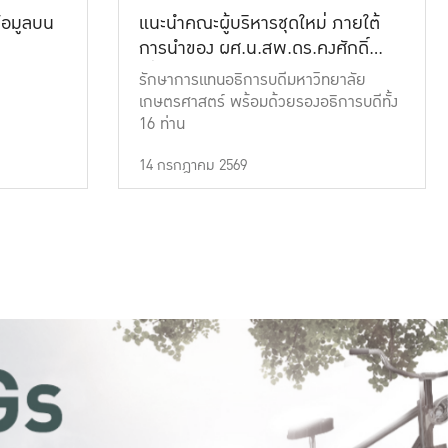
้อมูลบน
แนะนำคณะผู้บริหารชุดใหม่ ภายใต้
การนำของ ผศ.น.สพ.ดร.คงศักดิ์
เที่ยงธรรม
รักษาการแทนอธิการบดีมหาวิทยาลัย
เกษตรศาสตร์ พร้อมด้วยรองอธิการบดีทั้ง
16 ท่าน
14 กรกฎาคม 2569