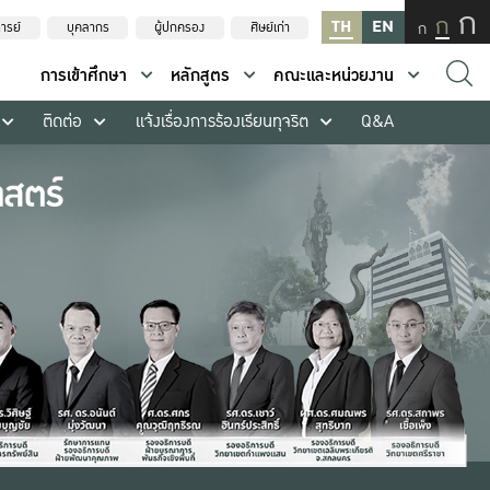
ก
ก
TH
EN
ก
ารย์
บุคลากร
ผู้ปกครอง
ศิษย์เก่า
การเข้าศึกษา
หลักสูตร
คณะและหน่วยงาน
ติดต่อ
แจ้งเรื่องการร้องเรียนทุจริต
Q&A