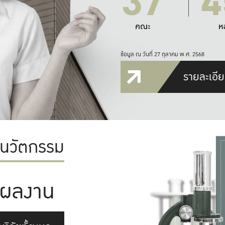
37
4
คณะ
ห
ข้อมูล ณ วันที่ 27 ตุลาคม พ.ศ. 2568
รายละเอีย
ะนวัตกรรม
ผลงาน