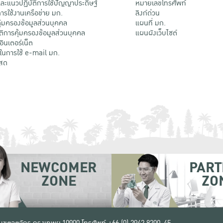
ะแนวปฏิบัติการใช้ปัญญาประดิษฐ์
หมายเลขโทรศัพท์
รใช้งานเครือข่าย มก.
ลิงก์ด่วน
้มครองข้อมูลส่วนบุคคล
แผนที่ มก.
ติการคุ้มครองข้อมูลส่วนบุคคล
แผนผังเว็บไซต์
้อินเตอร์เน็ต
ติในการใช้ e-mail มก.
สด
NEWCOMER
PART
ZONE
ZO
 เขตจตุจักร กรุงเทพฯ 10900
โทรศัพท์ +66 (0) 2942 8200-45