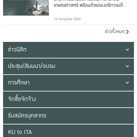
เกษตรศาสตร์ พร้อมด้วยรองอธิการบดีทั้ง
16 ท่าน
14 กรกฎาคม 2569
ข่าวทั้งหมด
ข่าวนิสิต
ประชุม/สัมมนา/อบรม
การศึกษา
จัดซื้อจัดจ้าง
รับสมัครบุคลากร
KU to ITA