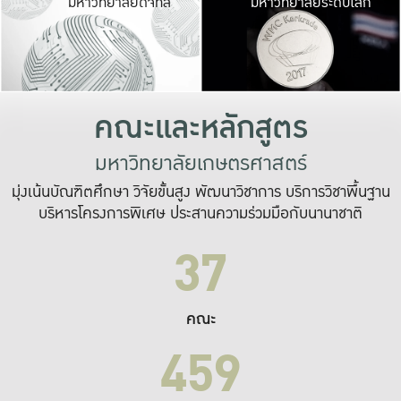
มหาวิทยาลัยดิจิทัล
มหาวิทยาลัยระดับโลก
เปลี่ยนแปลง และ
เพื่อทำงาน
ระบบสารสนเทศที่
คณะและหลักสูตร
มหาวิทยาลัยเกษตรศาสตร์
มุ่งเน้นบัณฑิตศึกษา วิจัยขั้นสูง พัฒนาวิชาการ บริการวิชาพื้นฐาน
บริหารโครงการพิเศษ ประสานความร่วมมือกับนานาชาติ
37
คณะ
459