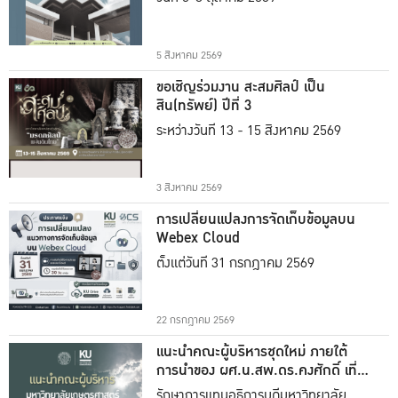
5 สิงหาคม 2569
ขอเชิญร่วมงาน สะสมศิลป์ เป็น
สิน(ทรัพย์) ปีที่ 3
ระหว่างวันที่ 13 - 15 สิงหาคม 2569
3 สิงหาคม 2569
การเปลี่ยนแปลงการจัดเก็บข้อมูลบน
Webex Cloud
ตั้งแต่วันที่ 31 กรกฎาคม 2569
22 กรกฎาคม 2569
แนะนำคณะผู้บริหารชุดใหม่ ภายใต้
การนำของ ผศ.น.สพ.ดร.คงศักดิ์ เที่ยง
ธรรม
รักษาการแทนอธิการบดีมหาวิทยาลัย