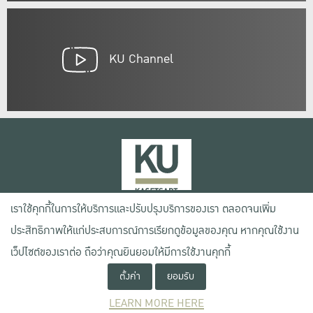
KU Channel
เราใช้คุกกี้ในการให้บริการและปรับปรุงบริการของเรา ตลอดจนเพิ่ม
เลขที่ 50 ถนนงามวงศ์วาน แขวงลาดยาว เขตจตุจักร กรุงเทพฯ 10900
ประสิทธิภาพให้แก่ประสบการณ์การเรียกดูข้อมูลของคุณ หากคุณใช้งาน
โทรศัพท์ +66 (0) 2942 8200-45
เว็ปไซต์ของเราต่อ ถือว่าคุณยินยอมให้มีการใช้งานคุกกี้
ตั้งค่า
ยอมรับ
เงื่อนไขการใช้งานเว็บไซต์
ข้อตกลงด้านสิทธิ์ใช้งาน
LEARN MORE HERE
นโยบายความเป็นส่วนตัว