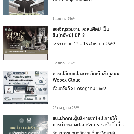
5 สิงหาคม 2569
ขอเชิญร่วมงาน สะสมศิลป์ เป็น
สิน(ทรัพย์) ปีที่ 3
ระหว่างวันที่ 13 - 15 สิงหาคม 2569
3 สิงหาคม 2569
การเปลี่ยนแปลงการจัดเก็บข้อมูลบน
Webex Cloud
ตั้งแต่วันที่ 31 กรกฎาคม 2569
22 กรกฎาคม 2569
แนะนำคณะผู้บริหารชุดใหม่ ภายใต้
การนำของ ผศ.น.สพ.ดร.คงศักดิ์ เที่ยง
ธรรม
รักษาการแทนอธิการบดีมหาวิทยาลัย