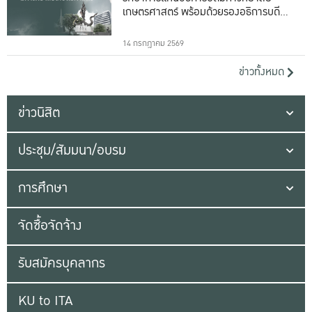
เกษตรศาสตร์ พร้อมด้วยรองอธิการบดีทั้ง
16 ท่าน
14 กรกฎาคม 2569
ข่าวทั้งหมด
ข่าวนิสิต
ประชุม/สัมมนา/อบรม
การศึกษา
จัดซื้อจัดจ้าง
รับสมัครบุคลากร
KU to ITA