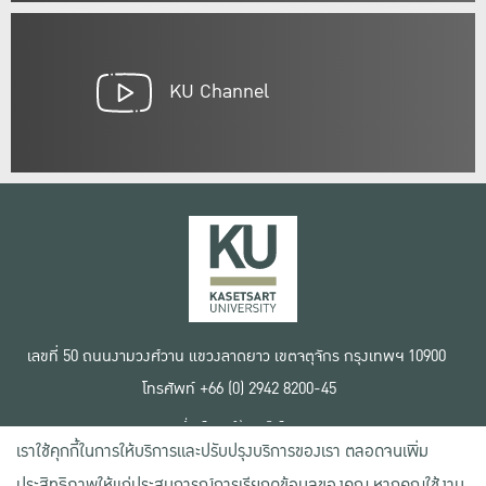
KU Channel
เลขที่ 50 ถนนงามวงศ์วาน แขวงลาดยาว เขตจตุจักร กรุงเทพฯ 10900
โทรศัพท์ +66 (0) 2942 8200-45
เงื่อนไขการใช้งานเว็บไซต์
เราใช้คุกกี้ในการให้บริการและปรับปรุงบริการของเรา ตลอดจนเพิ่ม
ข้อตกลงด้านสิทธิ์ใช้งาน
นโยบายความเป็นส่วนตัว
ประสิทธิภาพให้แก่ประสบการณ์การเรียกดูข้อมูลของคุณ หากคุณใช้งาน