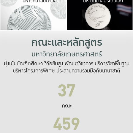
มหาวิทยาลัยดิจิทัล
มหาวิทยาลัยระดับโลก
เปลี่ยนแปลง และ
เพื่อทำงาน
ระบบสารสนเทศที่
คณะและหลักสูตร
มหาวิทยาลัยเกษตรศาสตร์
มุ่งเน้นบัณฑิตศึกษา วิจัยขั้นสูง พัฒนาวิชาการ บริการวิชาพื้นฐาน
บริหารโครงการพิเศษ ประสานความร่วมมือกับนานาชาติ
37
คณะ
459