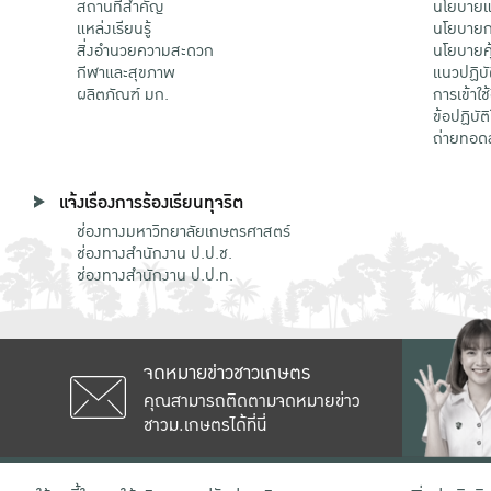
สถานที่สำคัญ
นโยบายแล
แหล่งเรียนรู้
นโยบายกา
สิ่งอำนวยความสะดวก
นโยบายคุ
กีฬาและสุขภาพ
แนวปฏิบั
ผลิตภัณฑ์ มก.
การเข้าใช
ข้อปฏิบั
ถ่ายทอด
แจ้งเรื่องการร้องเรียนทุจริต
ช่องทางมหาวิทยาลัยเกษตรศาสตร์
ช่องทางสำนักงาน ป.ป.ช.
ช่องทางสำนักงาน ป.ป.ท.
จดหมายข่าวชาวเกษตร
คุณสามารถติดตามจดหมายข่าว
ชาวม.เกษตรได้ที่นี่
เลขที่ 50 ถนนงามวงศ์วาน แขวงลาดยาว