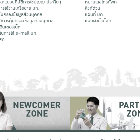
ะแนวปฏิบัติการใช้ปัญญาประดิษฐ์
หมายเลขโทรศัพท์
รใช้งานเครือข่าย มก.
ลิงก์ด่วน
้มครองข้อมูลส่วนบุคคล
แผนที่ มก.
ติการคุ้มครองข้อมูลส่วนบุคคล
แผนผังเว็บไซต์
้อินเตอร์เน็ต
ติในการใช้ e-mail มก.
สด
NEWCOMER
PART
ZONE
ZO
 เขตจตุจักร กรุงเทพฯ 10900
โทรศัพท์ +66 (0) 2942 8200-45