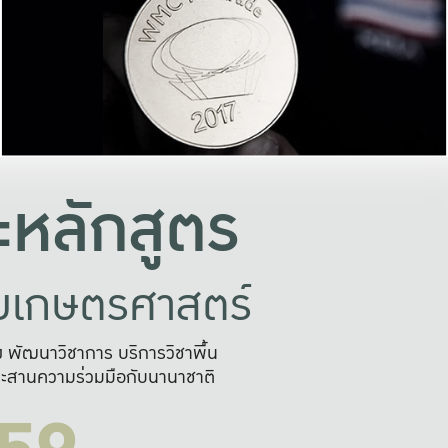
อย่างยั่งยืน
และผลักดันในการใช้ระบบส
ในภาพกว้าง
เพื่อการทำงานแบบ
ญหาจุดเล็กๆ
อข่ายขยายผล
สะดวก รวดเร
และนำไป
บริการด้าน AI อย
หลักสูตร
ัยเกษตรศาสตร์
สูง พัฒนาวิชาการ บริการวิชาพื้น
ะสานความร่วมมือกับนานาชาติ