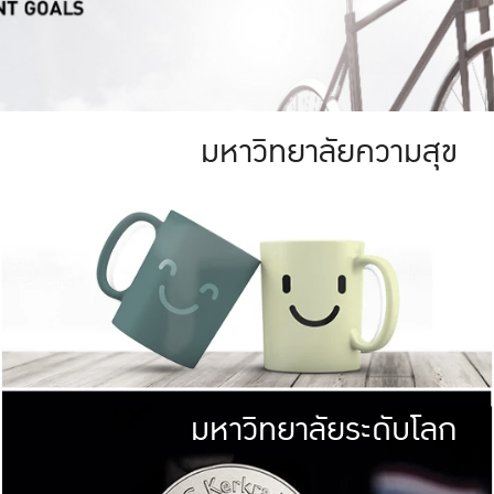
มหาวิทยาลัยความสุข
ย
สีเขียว
มหาวิทยาลัย
ก
สดใส หนาแน่น
ไม่ได้มีเป้าหมา
AN FOREST)
มหาวิทยาลัยชั้นนำทางด้านการว
ICULTURE)
แต่ KU มุ่งเน
าณ 1,400 ไร่
เพื่อสร้างคว
<< คลิก >>
ให้กับประชาชนใ
มหาวิทยาลัยระดับโลก
่อสังคม
มหาวิทยาลั
ามกินดีอยู่ดี
พร้อมที่จ