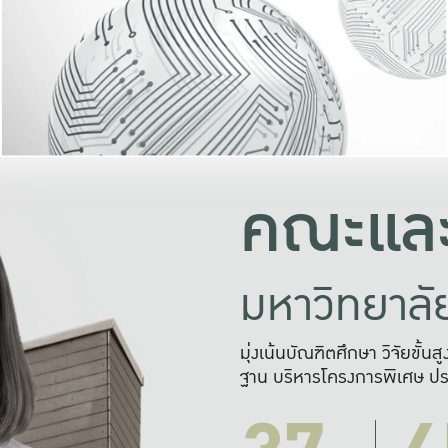
และความสุข
มองปัญหา
แก้ไขจากปั
และสร้างเครื
คณะและ
มหาวิทยาล
มุ่งเน้นบัณฑิตศึกษา วิจัยขั้น
ฐาน บริหารโครงการพิเศษ ปร