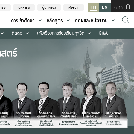
ก
ก
TH
EN
ก
ารย์
บุคลากร
ผู้ปกครอง
ศิษย์เก่า
การเข้าศึกษา
หลักสูตร
คณะและหน่วยงาน
ติดต่อ
แจ้งเรื่องการร้องเรียนทุจริต
Q&A