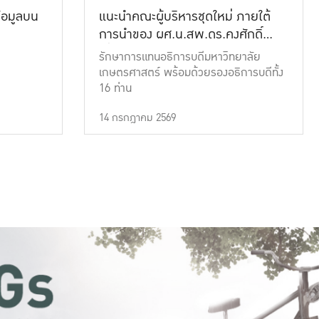
้อมูลบน
แนะนำคณะผู้บริหารชุดใหม่ ภายใต้
การนำของ ผศ.น.สพ.ดร.คงศักดิ์
เที่ยงธรรม
รักษาการแทนอธิการบดีมหาวิทยาลัย
เกษตรศาสตร์ พร้อมด้วยรองอธิการบดีทั้ง
16 ท่าน
14 กรกฎาคม 2569