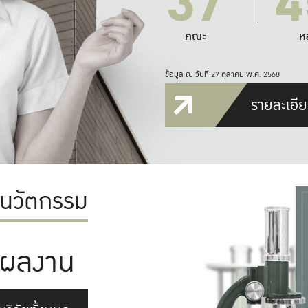
37
4
คณะ
ห
ข้อมูล ณ วันที่ 27 ตุลาคม พ.ศ. 2568
รายละเอีย
ะนวัตกรรม
ผลงาน