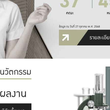
37
4
คณะ
ห
ข้อมูล ณ วันที่ 27 ตุลาคม พ.ศ. 2568
รายละเอีย
ะนวัตกรรม
ผลงาน