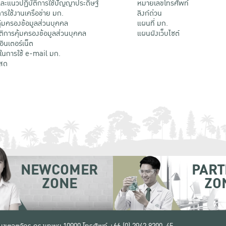
ะแนวปฏิบัติการใช้ปัญญาประดิษฐ์
หมายเลขโทรศัพท์
รใช้งานเครือข่าย มก.
ลิงก์ด่วน
้มครองข้อมูลส่วนบุคคล
แผนที่ มก.
ติการคุ้มครองข้อมูลส่วนบุคคล
แผนผังเว็บไซต์
้อินเตอร์เน็ต
ติในการใช้ e-mail มก.
สด
NEWCOMER
PART
ZONE
ZO
 เขตจตุจักร กรุงเทพฯ 10900
โทรศัพท์ +66 (0) 2942 8200-45