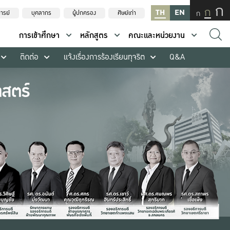
ก
ก
TH
EN
ก
ารย์
บุคลากร
ผู้ปกครอง
ศิษย์เก่า
การเข้าศึกษา
หลักสูตร
คณะและหน่วยงาน
ติดต่อ
แจ้งเรื่องการร้องเรียนทุจริต
Q&A