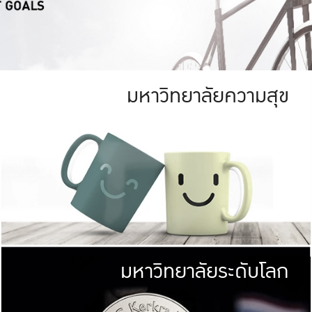
มหาวิทยาลัยความสุข
ย
สีเขียว
มหาวิทยาลัย
ก
สดใส หนาแน่น
ไม่ได้มีเป้าหมา
AN FOREST)
มหาวิทยาลัยชั้นนำทางด้านการว
ICULTURE)
แต่ KU มุ่งเน
าณ 1,400 ไร่
เพื่อสร้างคว
<< คลิก >>
ให้กับประชาชนใ
มหาวิทยาลัยระดับโลก
่อสังคม
มหาวิทยาลั
ามกินดีอยู่ดี
พร้อมที่จ