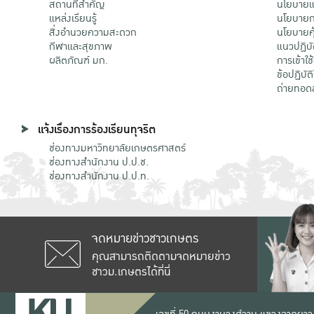
สถานที่สำคัญ
นโยบายแล
แหล่งเรียนรู้
นโยบายกา
สิ่งอำนวยความสะดวก
นโยบายคุ
กีฬาและสุขภาพ
แนวปฏิบั
ผลิตภัณฑ์ มก.
การเข้าใช
ข้อปฏิบั
ถ่ายทอด
แจ้งเรื่องการร้องเรียนทุจริต
ช่องทางมหาวิทยาลัยเกษตรศาสตร์
ช่องทางสำนักงาน ป.ป.ช.
ช่องทางสำนักงาน ป.ป.ท.
จดหมายข่าวชาวเกษตร
คุณสามารถติดตามจดหมายข่าว
ชาวม.เกษตรได้ที่นี่
เลขที่ 50 ถนนงามวงศ์วาน แขวงลาดยาว