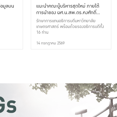
้อมูลบน
แนะนำคณะผู้บริหารชุดใหม่ ภายใต้
การนำของ ผศ.น.สพ.ดร.คงศักดิ์
เที่ยงธรรม
รักษาการแทนอธิการบดีมหาวิทยาลัย
เกษตรศาสตร์ พร้อมด้วยรองอธิการบดีทั้ง
16 ท่าน
14 กรกฎาคม 2569