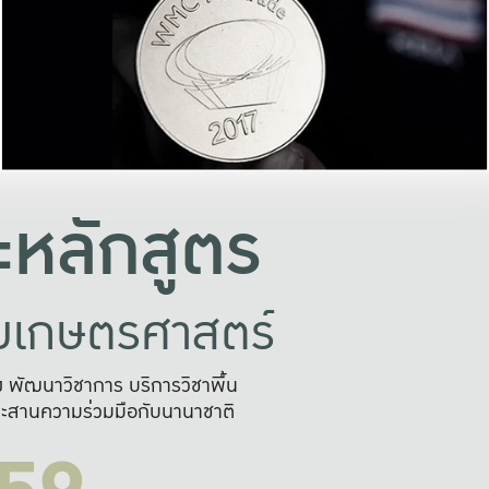
อย่างยั่งยืน
และผลักดันในการใช้ระบบส
ในภาพกว้าง
เพื่อการทำงานแบบ
ญหาจุดเล็กๆ
อข่ายขยายผล
สะดวก รวดเร
และนำไป
บริการด้าน AI อย
หลักสูตร
ัยเกษตรศาสตร์
สูง พัฒนาวิชาการ บริการวิชาพื้น
ะสานความร่วมมือกับนานาชาติ