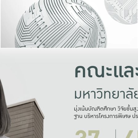
และความสุข
มองปัญหา
แก้ไขจากปั
และสร้างเครื
คณะและ
มหาวิทยาล
มุ่งเน้นบัณฑิตศึกษา วิจัยขั้น
ฐาน บริหารโครงการพิเศษ ปร