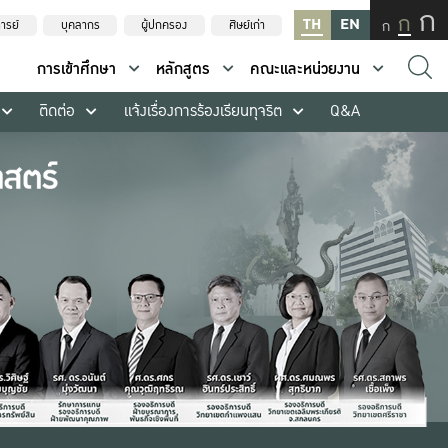
ก
ก
TH
EN
ก
ารย์
บุคลากร
ผู้ปกครอง
ศิษย์เก่า
การเข้าศึกษา
หลักสูตร
คณะและหน่วยงาน
ติดต่อ
แจ้งเรื่องการร้องเรียนทุจริต
Q&A