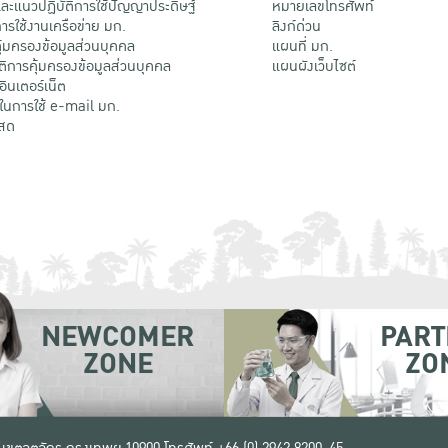
ะแนวปฏิบัติการใช้ปัญญาประดิษฐ์
หมายเลขโทรศัพท์
รใช้งานเครือข่าย มก.
ลิงก์ด่วน
้มครองข้อมูลส่วนบุคคล
แผนที่ มก.
ติการคุ้มครองข้อมูลส่วนบุคคล
แผนผังเว็บไซต์
้อินเตอร์เน็ต
ติในการใช้ e-mail มก.
สด
NEWCOMER
PART
ZONE
ZO
 เขตจตุจักร กรุงเทพฯ 10900
โทรศัพท์ +66 (0) 2942 8200-45