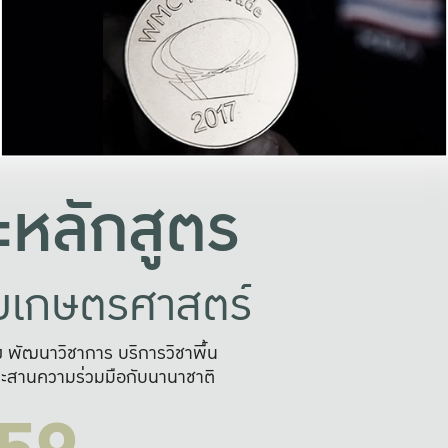
อย่างยั่งยืน
และผลักดันในการใช้ระบบส
ในภาพกว้าง
เพื่อการทำงานแบบ
ญหาจุดเล็กๆ
อข่ายขยายผล
สะดวก รวดเร
และนำไป
บริการด้าน AI อย
หลักสูตร
ัยเกษตรศาสตร์
สูง พัฒนาวิชาการ บริการวิชาพื้น
ะสานความร่วมมือกับนานาชาติ