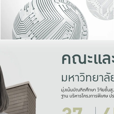
และความสุข
มองปัญหา
แก้ไขจากปั
และสร้างเครื
คณะและ
มหาวิทยาล
มุ่งเน้นบัณฑิตศึกษา วิจัยขั้น
ฐาน บริหารโครงการพิเศษ ปร