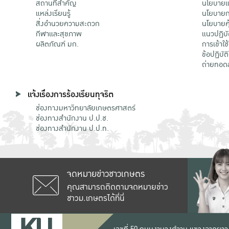
สถานที่สำคัญ
นโยบายแล
แหล่งเรียนรู้
นโยบายกา
สิ่งอำนวยความสะดวก
นโยบายคุ
กีฬาและสุขภาพ
แนวปฏิบั
ผลิตภัณฑ์ มก.
การเข้าใช
ข้อปฏิบั
ถ่ายทอด
แจ้งเรื่องการร้องเรียนทุจริต
ช่องทางมหาวิทยาลัยเกษตรศาสตร์
ช่องทางสำนักงาน ป.ป.ช.
ช่องทางสำนักงาน ป.ป.ท.
จดหมายข่าวชาวเกษตร
คุณสามารถติดตามจดหมายข่าว
ชาวม.เกษตรได้ที่นี่
เลขที่ 50 ถนนงามวงศ์วาน แขวงลาดยาว