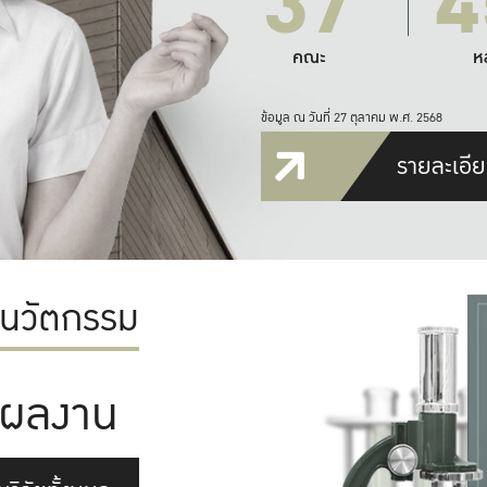
37
4
คณะ
ห
ข้อมูล ณ วันที่ 27 ตุลาคม พ.ศ. 2568
รายละเอีย
ะนวัตกรรม
ผลงาน