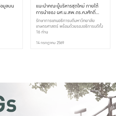
้อมูลบน
แนะนำคณะผู้บริหารชุดใหม่ ภายใต้
การนำของ ผศ.น.สพ.ดร.คงศักดิ์
เที่ยงธรรม
รักษาการแทนอธิการบดีมหาวิทยาลัย
เกษตรศาสตร์ พร้อมด้วยรองอธิการบดีทั้ง
16 ท่าน
14 กรกฎาคม 2569