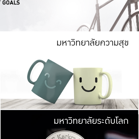
มหาวิทยาลัยความสุข
ย
สีเขียว
มหาวิทยาลัย
ก
สดใส หนาแน่น
ไม่ได้มีเป้าหมา
AN FOREST)
มหาวิทยาลัยชั้นนำทางด้านการว
ICULTURE)
แต่ KU มุ่งเน
าณ 1,400 ไร่
เพื่อสร้างคว
<< คลิก >>
ให้กับประชาชนใ
มหาวิทยาลัยระดับโลก
่อสังคม
มหาวิทยาลั
ามกินดีอยู่ดี
พร้อมที่จ