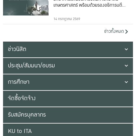
เกษตรศาสตร์ พร้อมด้วยรองอธิการบดีทั้ง
16 ท่าน
14 กรกฎาคม 2569
ข่าวทั้งหมด
ข่าวนิสิต
ประชุม/สัมมนา/อบรม
การศึกษา
จัดซื้อจัดจ้าง
รับสมัครบุคลากร
KU to ITA