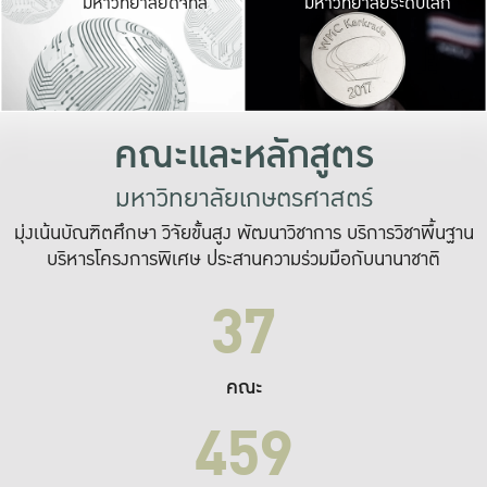
มหาวิทยาลัยดิจิทัล
มหาวิทยาลัยระดับโลก
เปลี่ยนแปลง และ
เพื่อทำงาน
ระบบสารสนเทศที่
คณะและหลักสูตร
มหาวิทยาลัยเกษตรศาสตร์
มุ่งเน้นบัณฑิตศึกษา วิจัยขั้นสูง พัฒนาวิชาการ บริการวิชาพื้นฐาน
บริหารโครงการพิเศษ ประสานความร่วมมือกับนานาชาติ
37
คณะ
459