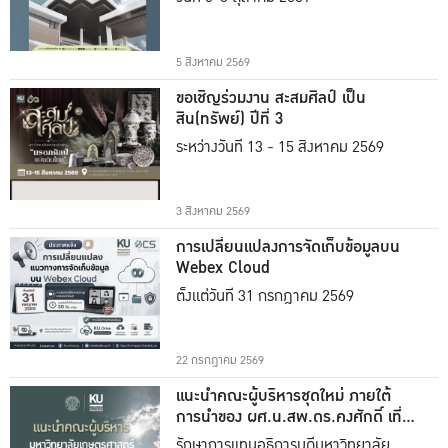
5 สิงหาคม 2569
ขอเชิญร่วมงาน สะสมศิลป์ เป็น
สิน(ทรัพย์) ปีที่ 3
ระหว่างวันที่ 13 - 15 สิงหาคม 2569
3 สิงหาคม 2569
การเปลี่ยนแปลงการจัดเก็บข้อมูลบน
Webex Cloud
ตั้งแต่วันที่ 31 กรกฎาคม 2569
22 กรกฎาคม 2569
แนะนำคณะผู้บริหารชุดใหม่ ภายใต้
การนำของ ผศ.น.สพ.ดร.คงศักดิ์ เที่ยง
ธรรม
รักษาการแทนอธิการบดีมหาวิทยาลัย