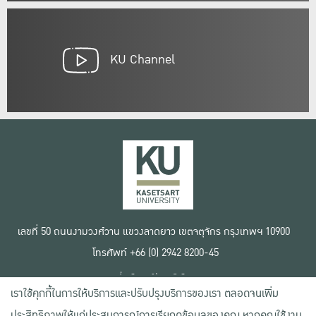
KU Channel
เลขที่ 50 ถนนงามวงศ์วาน แขวงลาดยาว เขตจตุจักร กรุงเทพฯ 10900
โทรศัพท์ +66 (0) 2942 8200-45
เงื่อนไขการใช้งานเว็บไซต์
เราใช้คุกกี้ในการให้บริการและปรับปรุงบริการของเรา ตลอดจนเพิ่ม
ข้อตกลงด้านสิทธิ์ใช้งาน
นโยบายความเป็นส่วนตัว
ประสิทธิภาพให้แก่ประสบการณ์การเรียกดูข้อมูลของคุณ หากคุณใช้งาน