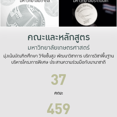
มหาวิทยาลัยดิจิทัล
มหาวิทยาลัยระดับโลก
เปลี่ยนแปลง และ
เพื่อทำงาน
ระบบสารสนเทศที่
คณะและหลักสูตร
มหาวิทยาลัยเกษตรศาสตร์
มุ่งเน้นบัณฑิตศึกษา วิจัยขั้นสูง พัฒนาวิชาการ บริการวิชาพื้นฐาน
บริหารโครงการพิเศษ ประสานความร่วมมือกับนานาชาติ
37
คณะ
459