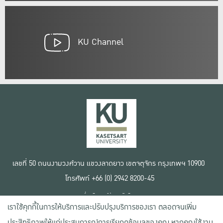
KU Channel
เลขที่ 50 ถนนงามวงศ์วาน แขวงลาดยาว เขตจตุจักร กรุงเทพฯ 10900
โทรศัพท์ +66 (0) 2942 8200-45
เงื่อนไขการใช้งานเว็บไซต์
เราใช้คุกกี้ในการให้บริการและปรับปรุงบริการของเรา ตลอดจนเพิ่ม
ข้อตกลงด้านสิทธิ์ใช้งาน
นโยบายความเป็นส่วนตัว
ประสิทธิภาพให้แก่ประสบการณ์การเรียกดูข้อมูลของคุณ หากคุณใช้งาน