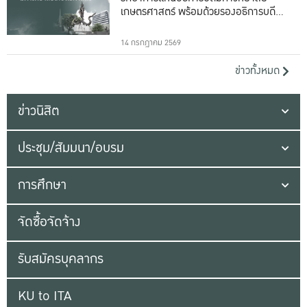
เกษตรศาสตร์ พร้อมด้วยรองอธิการบดีทั้ง
16 ท่าน
14 กรกฎาคม 2569
ข่าวทั้งหมด
ข่าวนิสิต
ประชุม/สัมมนา/อบรม
การศึกษา
จัดซื้อจัดจ้าง
รับสมัครบุคลากร
KU to ITA