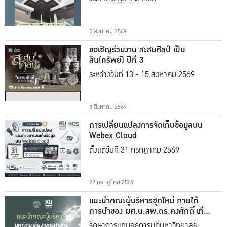
5 สิงหาคม 2569
ขอเชิญร่วมงาน สะสมศิลป์ เป็น
สิน(ทรัพย์) ปีที่ 3
ระหว่างวันที่ 13 - 15 สิงหาคม 2569
3 สิงหาคม 2569
การเปลี่ยนแปลงการจัดเก็บข้อมูลบน
Webex Cloud
ตั้งแต่วันที่ 31 กรกฎาคม 2569
22 กรกฎาคม 2569
แนะนำคณะผู้บริหารชุดใหม่ ภายใต้
การนำของ ผศ.น.สพ.ดร.คงศักดิ์ เที่ยง
ธรรม
รักษาการแทนอธิการบดีมหาวิทยาลัย