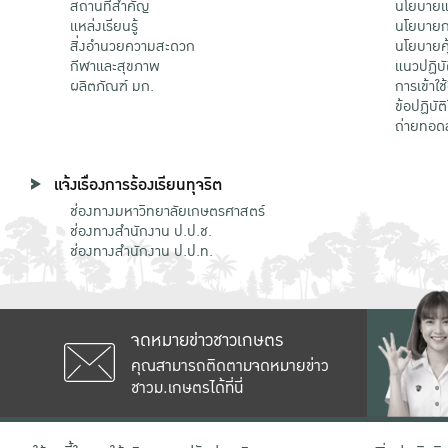
สถานที่สำคัญ
นโยบายแล
แหล่งเรียนรู้
นโยบายกา
สิ่งอำนวยความสะดวก
นโยบายคุ
กีฬาและสุขภาพ
แนวปฏิบั
ผลิตภัณฑ์ มก.
การเข้าใช
ข้อปฏิบั
ถ่ายทอด
แจ้งเรื่องการร้องเรียนทุจริต
ช่องทางมหาวิทยาลัยเกษตรศาสตร์
ช่องทางสำนักงาน ป.ป.ช.
ช่องทางสำนักงาน ป.ป.ท.
จดหมายข่าวชาวเกษตร
คุณสามารถติดตามจดหมายข่าว
ชาวม.เกษตรได้ที่นี่
เลขที่ 50 ถนนงามวงศ์วาน แขวงลาดยาว