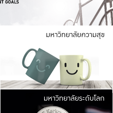
มหาวิทยาลัยความสุข
ย
สีเขียว
มหาวิทยาลัย
ก
สดใส หนาแน่น
ไม่ได้มีเป้าหมา
AN FOREST)
มหาวิทยาลัยชั้นนำทางด้านการว
ICULTURE)
แต่ KU มุ่งเน
าณ 1,400 ไร่
เพื่อสร้างคว
<< คลิก >>
ให้กับประชาชนใ
มหาวิทยาลัยระดับโลก
่อสังคม
มหาวิทยาลั
ามกินดีอยู่ดี
พร้อมที่จ