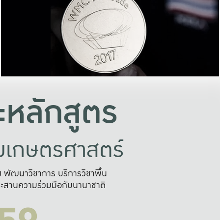
อย่างยั่งยืน
และผลักดันในการใช้ระบบส
ในภาพกว้าง
เพื่อการทำงานแบบ
ญหาจุดเล็กๆ
อข่ายขยายผล
สะดวก รวดเร
และนำไป
บริการด้าน AI อย
หลักสูตร
ัยเกษตรศาสตร์
สูง พัฒนาวิชาการ บริการวิชาพื้น
ะสานความร่วมมือกับนานาชาติ