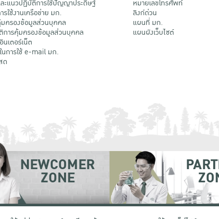
ะแนวปฏิบัติการใช้ปัญญาประดิษฐ์
หมายเลขโทรศัพท์
รใช้งานเครือข่าย มก.
ลิงก์ด่วน
้มครองข้อมูลส่วนบุคคล
แผนที่ มก.
ติการคุ้มครองข้อมูลส่วนบุคคล
แผนผังเว็บไซต์
้อินเตอร์เน็ต
ติในการใช้ e-mail มก.
สด
NEWCOMER
PART
ZONE
ZO
 เขตจตุจักร กรุงเทพฯ 10900
โทรศัพท์ +66 (0) 2942 8200-45