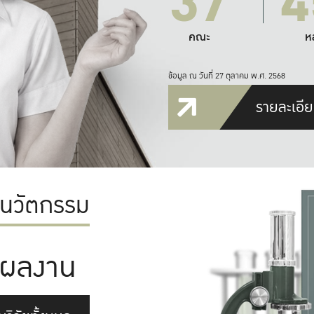
37
4
คณะ
ห
ข้อมูล ณ วันที่ 27 ตุลาคม พ.ศ. 2568
รายละเอีย
ะนวัตกรรม
ผลงาน