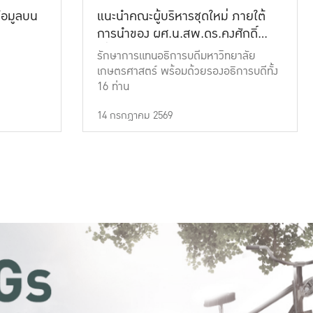
้อมูลบน
แนะนำคณะผู้บริหารชุดใหม่ ภายใต้
การนำของ ผศ.น.สพ.ดร.คงศักดิ์
เที่ยงธรรม
รักษาการแทนอธิการบดีมหาวิทยาลัย
เกษตรศาสตร์ พร้อมด้วยรองอธิการบดีทั้ง
16 ท่าน
14 กรกฎาคม 2569