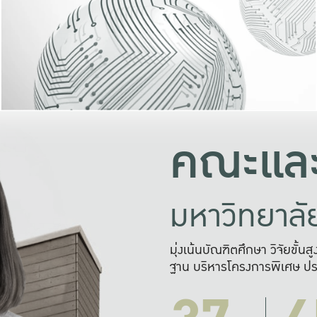
และความสุข
มองปัญหา
แก้ไขจากปั
และสร้างเครื
คณะและ
มหาวิทยาล
มุ่งเน้นบัณฑิตศึกษา วิจัยขั้น
ฐาน บริหารโครงการพิเศษ ปร