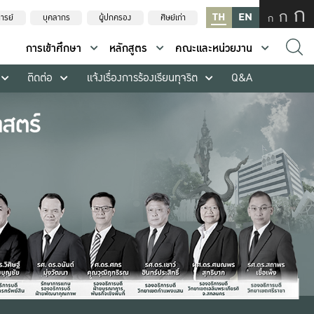
ก
ก
TH
EN
ก
ารย์
บุคลากร
ผู้ปกครอง
ศิษย์เก่า
การเข้าศึกษา
หลักสูตร
คณะและหน่วยงาน
ติดต่อ
แจ้งเรื่องการร้องเรียนทุจริต
Q&A