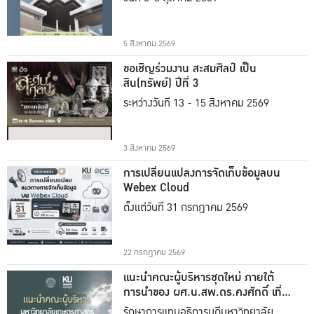
5 สิงหาคม 2569
ขอเชิญร่วมงาน สะสมศิลป์ เป็น
สิน(ทรัพย์) ปีที่ 3
ระหว่างวันที่ 13 - 15 สิงหาคม 2569
3 สิงหาคม 2569
การเปลี่ยนแปลงการจัดเก็บข้อมูลบน
Webex Cloud
ตั้งแต่วันที่ 31 กรกฎาคม 2569
22 กรกฎาคม 2569
แนะนำคณะผู้บริหารชุดใหม่ ภายใต้
การนำของ ผศ.น.สพ.ดร.คงศักดิ์ เที่ยง
ธรรม
รักษาการแทนอธิการบดีมหาวิทยาลัย