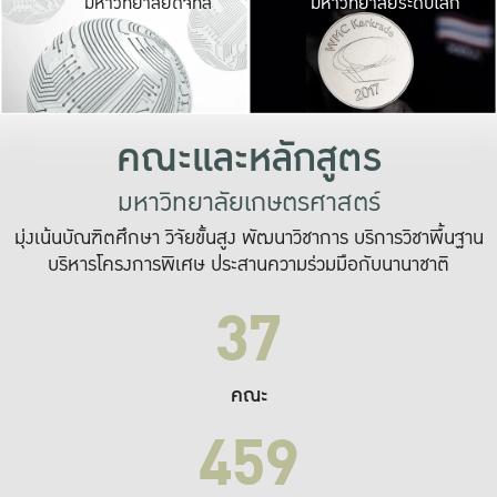
มหาวิทยาลัยดิจิทัล
มหาวิทยาลัยระดับโลก
เปลี่ยนแปลง และ
เพื่อทำงาน
ระบบสารสนเทศที่
คณะและหลักสูตร
มหาวิทยาลัยเกษตรศาสตร์
มุ่งเน้นบัณฑิตศึกษา วิจัยขั้นสูง พัฒนาวิชาการ บริการวิชาพื้นฐาน
บริหารโครงการพิเศษ ประสานความร่วมมือกับนานาชาติ
37
คณะ
459