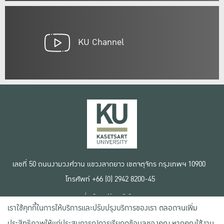
KU Channel
เลขที่ 50 ถนนงามวงศ์วาน แขวงลาดยาว เขตจตุจักร กรุงเทพฯ 10900
โทรศัพท์ +66 (0) 2942 8200-45
เงื่อนไขการใช้งานเว็บไซต์
เราใช้คุกกี้ในการให้บริการและปรับปรุงบริการของเรา ตลอดจนเพิ่ม
ข้อตกลงด้านสิทธิ์ใช้งาน
นโยบายความเป็นส่วนตัว
ประสิทธิภาพให้แก่ประสบการณ์การเรียกดูข้อมูลของคุณ หากคุณใช้งาน