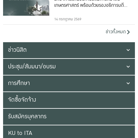
เกษตรศาสตร์ พร้อมด้วยรองอธิการบดีทั้ง
16 ท่าน
14 กรกฎาคม 2569
ข่าวทั้งหมด
ข่าวนิสิต
ประชุม/สัมมนา/อบรม
การศึกษา
จัดซื้อจัดจ้าง
รับสมัครบุคลากร
KU to ITA