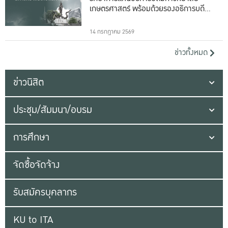
เกษตรศาสตร์ พร้อมด้วยรองอธิการบดีทั้ง
16 ท่าน
14 กรกฎาคม 2569
ข่าวทั้งหมด
ข่าวนิสิต
ประชุม/สัมมนา/อบรม
การศึกษา
จัดซื้อจัดจ้าง
รับสมัครบุคลากร
KU to ITA