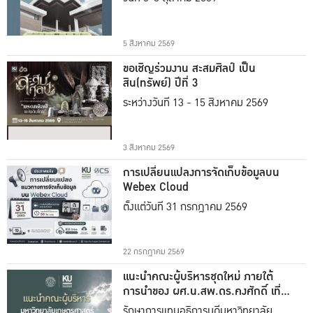
5 สิงหาคม 2569
ขอเชิญร่วมงาน สะสมศิลป์ เป็น
สิน(ทรัพย์) ปีที่ 3
ระหว่างวันที่ 13 - 15 สิงหาคม 2569
3 สิงหาคม 2569
การเปลี่ยนแปลงการจัดเก็บข้อมูลบน
Webex Cloud
ตั้งแต่วันที่ 31 กรกฎาคม 2569
22 กรกฎาคม 2569
แนะนำคณะผู้บริหารชุดใหม่ ภายใต้
การนำของ ผศ.น.สพ.ดร.คงศักดิ์ เที่ยง
ธรรม
รักษาการแทนอธิการบดีมหาวิทยาลัย