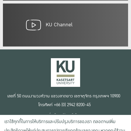
KU Channel
เลขที่ 50 ถนนงามวงศ์วาน แขวงลาดยาว เขตจตุจักร กรุงเทพฯ 10900
โทรศัพท์ +66 (0) 2942 8200-45
เงื่อนไขการใช้งานเว็บไซต์
เราใช้คุกกี้ในการให้บริการและปรับปรุงบริการของเรา ตลอดจนเพิ่ม
ข้อตกลงด้านสิทธิ์ใช้งาน
นโยบายความเป็นส่วนตัว
ประสิทธิภาพให้แก่ประสบการณ์การเรียกดูข้อมูลของคุณ หากคุณใช้งาน