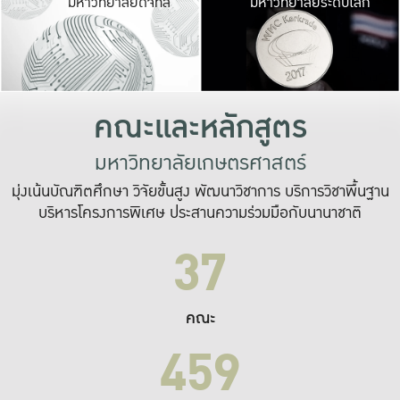
มหาวิทยาลัยดิจิทัล
มหาวิทยาลัยระดับโลก
เปลี่ยนแปลง และ
เพื่อทำงาน
ระบบสารสนเทศที่
คณะและหลักสูตร
มหาวิทยาลัยเกษตรศาสตร์
มุ่งเน้นบัณฑิตศึกษา วิจัยขั้นสูง พัฒนาวิชาการ บริการวิชาพื้นฐาน
บริหารโครงการพิเศษ ประสานความร่วมมือกับนานาชาติ
37
คณะ
459