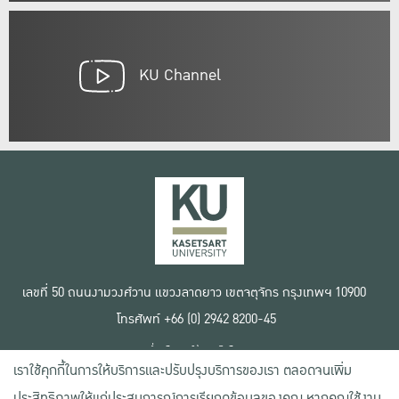
KU Channel
เลขที่ 50 ถนนงามวงศ์วาน แขวงลาดยาว เขตจตุจักร กรุงเทพฯ 10900
โทรศัพท์ +66 (0) 2942 8200-45
เงื่อนไขการใช้งานเว็บไซต์
เราใช้คุกกี้ในการให้บริการและปรับปรุงบริการของเรา ตลอดจนเพิ่ม
ข้อตกลงด้านสิทธิ์ใช้งาน
นโยบายความเป็นส่วนตัว
ประสิทธิภาพให้แก่ประสบการณ์การเรียกดูข้อมูลของคุณ หากคุณใช้งาน