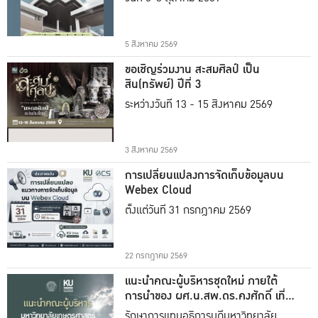
5 สิงหาคม 2569
ขอเชิญร่วมงาน สะสมศิลป์ เป็น
สิน(ทรัพย์) ปีที่ 3
ระหว่างวันที่ 13 - 15 สิงหาคม 2569
3 สิงหาคม 2569
การเปลี่ยนแปลงการจัดเก็บข้อมูลบน
Webex Cloud
ตั้งแต่วันที่ 31 กรกฎาคม 2569
22 กรกฎาคม 2569
แนะนำคณะผู้บริหารชุดใหม่ ภายใต้
การนำของ ผศ.น.สพ.ดร.คงศักดิ์ เที่ยง
ธรรม
รักษาการแทนอธิการบดีมหาวิทยาลัย