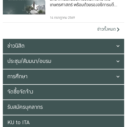
เกษตรศาสตร์ พร้อมด้วยรองอธิการบดีทั้ง
16 ท่าน
14 กรกฎาคม 2569
ข่าวทั้งหมด
ข่าวนิสิต
ประชุม/สัมมนา/อบรม
การศึกษา
จัดซื้อจัดจ้าง
รับสมัครบุคลากร
KU to ITA