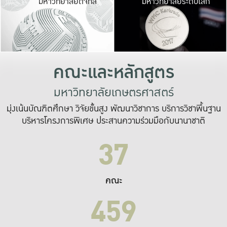
มหาวิทยาลัยดิจิทัล
มหาวิทยาลัยระดับโลก
เปลี่ยนแปลง และ
เพื่อทำงาน
ระบบสารสนเทศที่
คณะและหลักสูตร
มหาวิทยาลัยเกษตรศาสตร์
มุ่งเน้นบัณฑิตศึกษา วิจัยขั้นสูง พัฒนาวิชาการ บริการวิชาพื้นฐาน
บริหารโครงการพิเศษ ประสานความร่วมมือกับนานาชาติ
37
คณะ
459