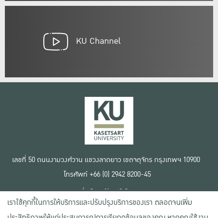
KU Channel
เลขที่ 50 ถนนงามวงศ์วาน แขวงลาดยาว เขตจตุจักร กรุงเทพฯ 10900
โทรศัพท์ +66 (0) 2942 8200-45
เงื่อนไขการใช้งานเว็บไซต์
เราใช้คุกกี้ในการให้บริการและปรับปรุงบริการของเรา ตลอดจนเพิ่ม
ข้อตกลงด้านสิทธิ์ใช้งาน
นโยบายความเป็นส่วนตัว
ประสิทธิภาพให้แก่ประสบการณ์การเรียกดูข้อมูลของคุณ หากคุณใช้งาน