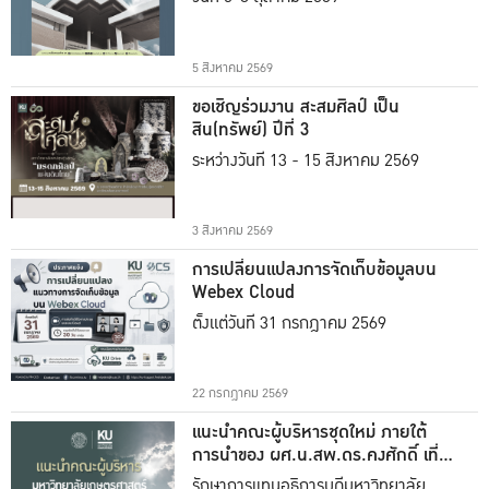
5 สิงหาคม 2569
ขอเชิญร่วมงาน สะสมศิลป์ เป็น
สิน(ทรัพย์) ปีที่ 3
ระหว่างวันที่ 13 - 15 สิงหาคม 2569
3 สิงหาคม 2569
การเปลี่ยนแปลงการจัดเก็บข้อมูลบน
Webex Cloud
ตั้งแต่วันที่ 31 กรกฎาคม 2569
22 กรกฎาคม 2569
แนะนำคณะผู้บริหารชุดใหม่ ภายใต้
การนำของ ผศ.น.สพ.ดร.คงศักดิ์ เที่ยง
ธรรม
รักษาการแทนอธิการบดีมหาวิทยาลัย