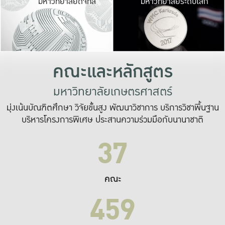
มหาวิทยาลัยดิจิทัล
มหาวิทยาลัยระดับโลก
เปลี่ยนแปลง และ
เพื่อทำงาน
ระบบสารสนเทศที่
คณะและหลักสูตร
มหาวิทยาลัยเกษตรศาสตร์
มุ่งเน้นบัณฑิตศึกษา วิจัยขั้นสูง พัฒนาวิชาการ บริการวิชาพื้นฐาน
บริหารโครงการพิเศษ ประสานความร่วมมือกับนานาชาติ
37
คณะ
459