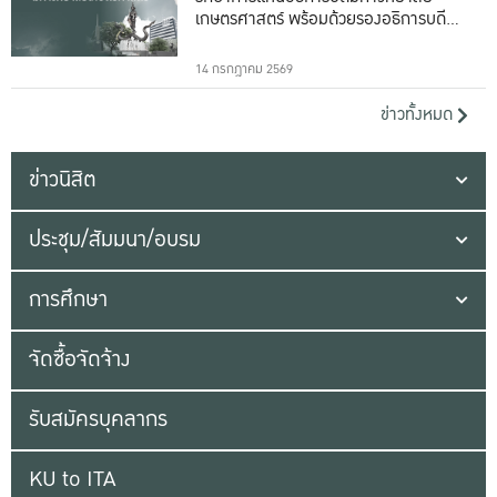
เกษตรศาสตร์ พร้อมด้วยรองอธิการบดีทั้ง
16 ท่าน
14 กรกฎาคม 2569
ข่าวทั้งหมด
ข่าวนิสิต
ประชุม/สัมมนา/อบรม
การศึกษา
จัดซื้อจัดจ้าง
รับสมัครบุคลากร
KU to ITA