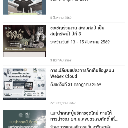
5 สิงหาคม 2569
ขอเชิญร่วมงาน สะสมศิลป์ เป็น
สิน(ทรัพย์) ปีที่ 3
ระหว่างวันที่ 13 - 15 สิงหาคม 2569
3 สิงหาคม 2569
การเปลี่ยนแปลงการจัดเก็บข้อมูลบน
Webex Cloud
ตั้งแต่วันที่ 31 กรกฎาคม 2569
22 กรกฎาคม 2569
แนะนำคณะผู้บริหารชุดใหม่ ภายใต้
การนำของ ผศ.น.สพ.ดร.คงศักดิ์ เที่ยง
ธรรม
รักษาการแทนอธิการบดีมหาวิทยาลัย