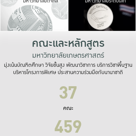
มหาวิทยาลัยดิจิทัล
มหาวิทยาลัยระดับโลก
เปลี่ยนแปลง และ
เพื่อทำงาน
ระบบสารสนเทศที่
คณะและหลักสูตร
มหาวิทยาลัยเกษตรศาสตร์
มุ่งเน้นบัณฑิตศึกษา วิจัยขั้นสูง พัฒนาวิชาการ บริการวิชาพื้นฐาน
บริหารโครงการพิเศษ ประสานความร่วมมือกับนานาชาติ
37
คณะ
459