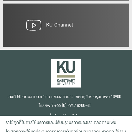
KU Channel
เลขที่ 50 ถนนงามวงศ์วาน แขวงลาดยาว เขตจตุจักร กรุงเทพฯ 10900
โทรศัพท์ +66 (0) 2942 8200-45
เงื่อนไขการใช้งานเว็บไซต์
เราใช้คุกกี้ในการให้บริการและปรับปรุงบริการของเรา ตลอดจนเพิ่ม
ข้อตกลงด้านสิทธิ์ใช้งาน
นโยบายความเป็นส่วนตัว
ประสิทธิภาพให้แก่ประสบการณ์การเรียกดูข้อมูลของคุณ หากคุณใช้งาน