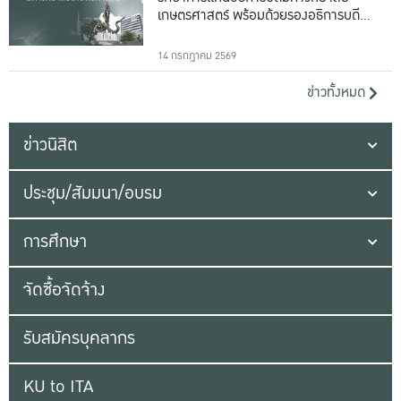
เกษตรศาสตร์ พร้อมด้วยรองอธิการบดีทั้ง
16 ท่าน
14 กรกฎาคม 2569
ข่าวทั้งหมด
ข่าวนิสิต
ประชุม/สัมมนา/อบรม
การศึกษา
จัดซื้อจัดจ้าง
รับสมัครบุคลากร
KU to ITA