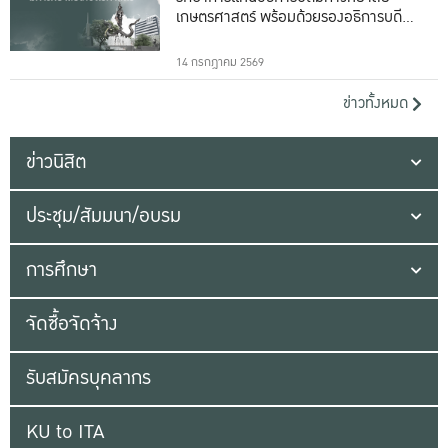
เกษตรศาสตร์ พร้อมด้วยรองอธิการบดีทั้ง
16 ท่าน
14 กรกฎาคม 2569
ข่าวทั้งหมด
ข่าวนิสิต
ประชุม/สัมมนา/อบรม
การศึกษา
จัดซื้อจัดจ้าง
รับสมัครบุคลากร
KU to ITA