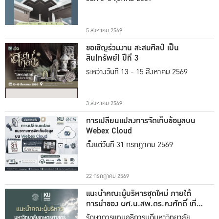
5 สิงหาคม 2569
ขอเชิญร่วมงาน สะสมศิลป์ เป็น
สิน(ทรัพย์) ปีที่ 3
ระหว่างวันที่ 13 - 15 สิงหาคม 2569
3 สิงหาคม 2569
การเปลี่ยนแปลงการจัดเก็บข้อมูลบน
Webex Cloud
ตั้งแต่วันที่ 31 กรกฎาคม 2569
22 กรกฎาคม 2569
แนะนำคณะผู้บริหารชุดใหม่ ภายใต้
การนำของ ผศ.น.สพ.ดร.คงศักดิ์ เที่ยง
ธรรม
รักษาการแทนอธิการบดีมหาวิทยาลัย