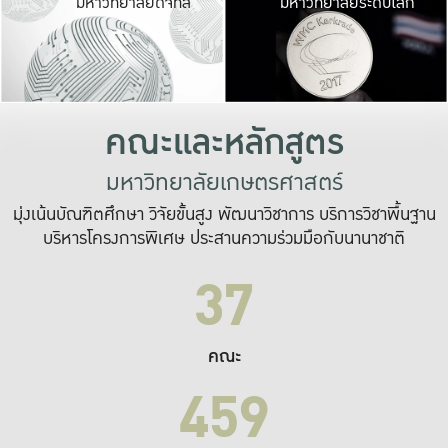
มหาวิทยาลัยดิจิทัล
มหาวิทยาลัยระดับโลก
เปลี่ยนแปลง และ
เพื่อทำงาน
ระบบสารสนเทศที่
คณะและหลักสูตร
มหาวิทยาลัยเกษตรศาสตร์
มุ่งเน้นบัณฑิตศึกษา วิจัยขั้นสูง พัฒนาวิชาการ บริการวิชาพื้นฐาน
บริหารโครงการพิเศษ ประสานความร่วมมือกับนานาชาติ
37
คณะ
459