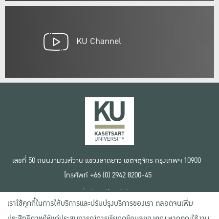
KU Channel
เลขที่ 50 ถนนงามวงศ์วาน แขวงลาดยาว เขตจตุจักร กรุงเทพฯ 10900
โทรศัพท์ +66 (0) 2942 8200-45
เงื่อนไขการใช้งานเว็บไซต์
เราใช้คุกกี้ในการให้บริการและปรับปรุงบริการของเรา ตลอดจนเพิ่ม
ข้อตกลงด้านสิทธิ์ใช้งาน
นโยบายความเป็นส่วนตัว
ประสิทธิภาพให้แก่ประสบการณ์การเรียกดูข้อมูลของคุณ หากคุณใช้งาน