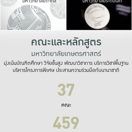
มหาวิทยาลัยดิจิทัล
มหาวิทยาลัยระดับโลก
เปลี่ยนแปลง และ
เพื่อทำงาน
ระบบสารสนเทศที่
คณะและหลักสูตร
มหาวิทยาลัยเกษตรศาสตร์
มุ่งเน้นบัณฑิตศึกษา วิจัยขั้นสูง พัฒนาวิชาการ บริการวิชาพื้นฐาน
บริหารโครงการพิเศษ ประสานความร่วมมือกับนานาชาติ
37
คณะ
459