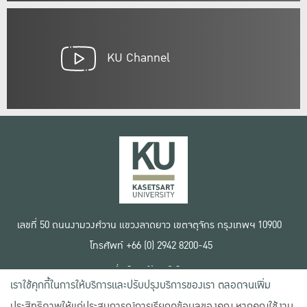
KU Channel
เลขที่ 50 ถนนงามวงศ์วาน แขวงลาดยาว เขตจตุจักร กรุงเทพฯ 10900
โทรศัพท์ +66 (0) 2942 8200-45
เงื่อนไขการใช้งานเว็บไซต์
เราใช้คุกกี้ในการให้บริการและปรับปรุงบริการของเรา ตลอดจนเพิ่ม
ข้อตกลงด้านสิทธิ์ใช้งาน
นโยบายความเป็นส่วนตัว
ประสิทธิภาพให้แก่ประสบการณ์การเรียกดูข้อมูลของคุณ หากคุณใช้งาน