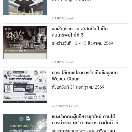
5 สิงหาคม 2569
ขอเชิญร่วมงาน สะสมศิลป์ เป็น
สิน(ทรัพย์) ปีที่ 3
ระหว่างวันที่ 13 - 15 สิงหาคม 2569
3 สิงหาคม 2569
การเปลี่ยนแปลงการจัดเก็บข้อมูลบน
Webex Cloud
ตั้งแต่วันที่ 31 กรกฎาคม 2569
22 กรกฎาคม 2569
แนะนำคณะผู้บริหารชุดใหม่ ภายใต้
การนำของ ผศ.น.สพ.ดร.คงศักดิ์ เที่ยง
ธรรม
รักษาการแทนอธิการบดีมหาวิทยาลัย