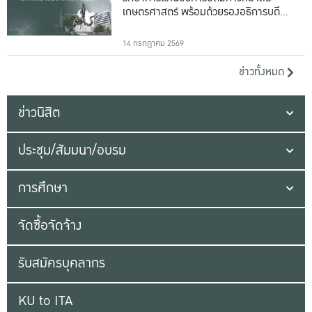
เกษตรศาสตร์ พร้อมด้วยรองอธิการบดีทั้ง
16 ท่าน
14 กรกฎาคม 2569
ข่าวทั้งหมด
ข่าวนิสิต
ประชุม/สัมมนา/อบรม
การศึกษา
จัดซื้อจัดจ้าง
รับสมัครบุคลากร
KU to ITA