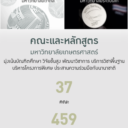
มหาวิทยาลัยดิจิทัล
มหาวิทยาลัยระดับโลก
เปลี่ยนแปลง และ
เพื่อทำงาน
ระบบสารสนเทศที่
คณะและหลักสูตร
มหาวิทยาลัยเกษตรศาสตร์
มุ่งเน้นบัณฑิตศึกษา วิจัยขั้นสูง พัฒนาวิชาการ บริการวิชาพื้นฐาน
บริหารโครงการพิเศษ ประสานความร่วมมือกับนานาชาติ
37
คณะ
459