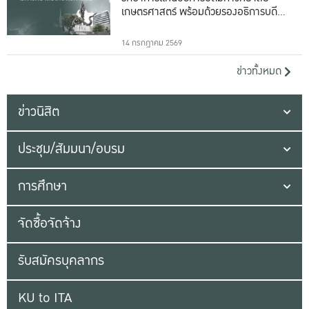
เกษตรศาสตร์ พร้อมด้วยรองอธิการบดีทั้ง
16 ท่าน
14 กรกฎาคม 2569
ข่าวทั้งหมด
ข่าวนิสิต
ประชุม/สัมมนา/อบรม
การศึกษา
จัดซื้อจัดจ้าง
รับสมัครบุคลากร
KU to ITA