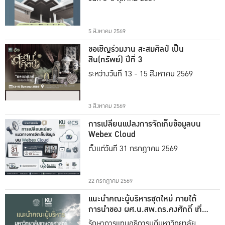
5 สิงหาคม 2569
ขอเชิญร่วมงาน สะสมศิลป์ เป็น
สิน(ทรัพย์) ปีที่ 3
ระหว่างวันที่ 13 - 15 สิงหาคม 2569
3 สิงหาคม 2569
การเปลี่ยนแปลงการจัดเก็บข้อมูลบน
Webex Cloud
ตั้งแต่วันที่ 31 กรกฎาคม 2569
22 กรกฎาคม 2569
แนะนำคณะผู้บริหารชุดใหม่ ภายใต้
การนำของ ผศ.น.สพ.ดร.คงศักดิ์ เที่ยง
ธรรม
รักษาการแทนอธิการบดีมหาวิทยาลัย