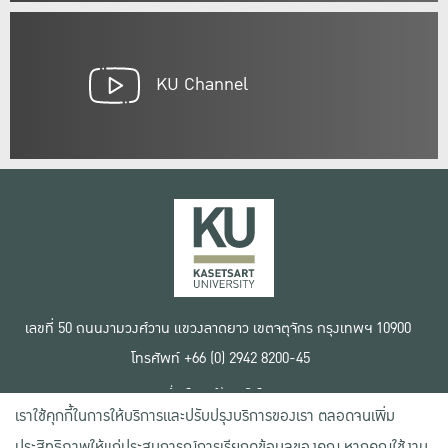
KU Channel
เลขที่ 50 ถนนงามวงศ์วาน แขวงลาดยาว เขตจตุจักร กรุงเทพฯ 10900
โทรศัพท์ +66 (0) 2942 8200-45
เงื่อนไขการใช้งานเว็บไซต์
เราใช้คุกกี้ในการให้บริการและปรับปรุงบริการของเรา ตลอดจนเพิ่ม
ข้อตกลงด้านสิทธิ์ใช้งาน
นโยบายความเป็นส่วนตัว
ประสิทธิภาพให้แก่ประสบการณ์การเรียกดูข้อมูลของคุณ หากคุณใช้งาน