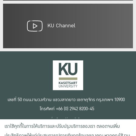
KU Channel
เลขที่ 50 ถนนงามวงศ์วาน แขวงลาดยาว เขตจตุจักร กรุงเทพฯ 10900
โทรศัพท์ +66 (0) 2942 8200-45
เงื่อนไขการใช้งานเว็บไซต์
เราใช้คุกกี้ในการให้บริการและปรับปรุงบริการของเรา ตลอดจนเพิ่ม
ข้อตกลงด้านสิทธิ์ใช้งาน
นโยบายความเป็นส่วนตัว
ประสิทธิภาพให้แก่ประสบการณ์การเรียกดูข้อมูลของคุณ หากคุณใช้งาน