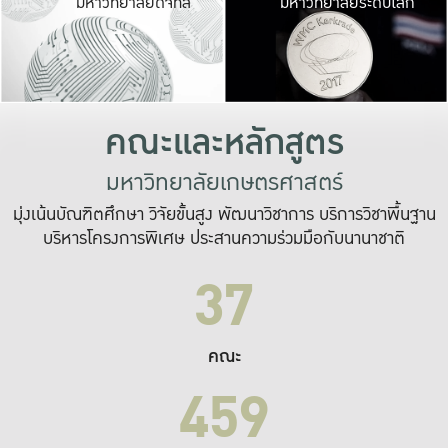
มหาวิทยาลัยดิจิทัล
มหาวิทยาลัยระดับโลก
เปลี่ยนแปลง และ
เพื่อทำงาน
ระบบสารสนเทศที่
คณะและหลักสูตร
มหาวิทยาลัยเกษตรศาสตร์
มุ่งเน้นบัณฑิตศึกษา วิจัยขั้นสูง พัฒนาวิชาการ บริการวิชาพื้นฐาน
บริหารโครงการพิเศษ ประสานความร่วมมือกับนานาชาติ
37
คณะ
459