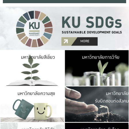
มหาวิ
มหาวิทยาลัยสีเขียว
มหาวิทยาลัยการวิจัย
มีพื้นที่เขียวสดใส 
เป็นป่าในเมือง เกษตร
มหาวิ
มหาวิทยาลัยความสุข
มหาวิทยาลัย
ค
รับผิดชอบต่อสังคม
เปิดประส
และพบเรื่องราวใหม่
มหาวิ