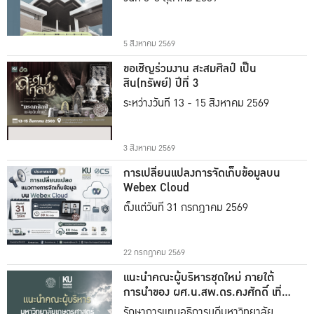
5 สิงหาคม 2569
ขอเชิญร่วมงาน สะสมศิลป์ เป็น
สิน(ทรัพย์) ปีที่ 3
ระหว่างวันที่ 13 - 15 สิงหาคม 2569
3 สิงหาคม 2569
การเปลี่ยนแปลงการจัดเก็บข้อมูลบน
Webex Cloud
ตั้งแต่วันที่ 31 กรกฎาคม 2569
22 กรกฎาคม 2569
แนะนำคณะผู้บริหารชุดใหม่ ภายใต้
การนำของ ผศ.น.สพ.ดร.คงศักดิ์ เที่ยง
ธรรม
รักษาการแทนอธิการบดีมหาวิทยาลัย