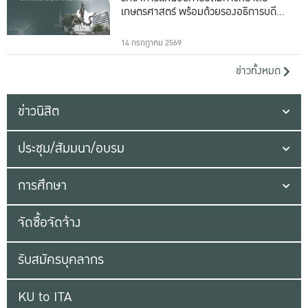
เกษตรศาสตร์ พร้อมด้วยรองอธิการบดีทั้ง
16 ท่าน
14 กรกฎาคม 2569
ข่าวทั้งหมด
ข่าวนิสิต
ประชุม/สัมมนา/อบรม
การศึกษา
จัดซื้อจัดจ้าง
รับสมัครบุคลากร
KU to ITA