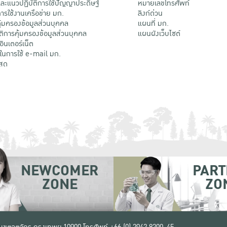
ะแนวปฏิบัติการใช้ปัญญาประดิษฐ์
หมายเลขโทรศัพท์
รใช้งานเครือข่าย มก.
ลิงก์ด่วน
้มครองข้อมูลส่วนบุคคล
แผนที่ มก.
ติการคุ้มครองข้อมูลส่วนบุคคล
แผนผังเว็บไซต์
้อินเตอร์เน็ต
ติในการใช้ e-mail มก.
สด
NEWCOMER
PART
ZONE
ZO
 เขตจตุจักร กรุงเทพฯ 10900
โทรศัพท์ +66 (0) 2942 8200-45