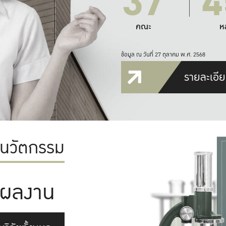
37
4
คณะ
ห
ข้อมูล ณ วันที่ 27 ตุลาคม พ.ศ. 2568
รายละเอีย
ะนวัตกรรม
ผลงาน