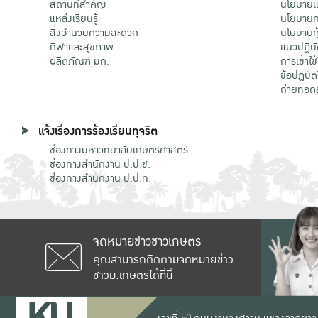
สถานที่สำคัญ
นโยบายแล
แหล่งเรียนรู้
นโยบายกา
สิ่งอำนวยความสะดวก
นโยบายคุ
กีฬาและสุขภาพ
แนวปฏิบั
ผลิตภัณฑ์ มก.
การเข้าใช
ข้อปฏิบั
ถ่ายทอด
แจ้งเรื่องการร้องเรียนทุจริต
ช่องทางมหาวิทยาลัยเกษตรศาสตร์
ช่องทางสำนักงาน ป.ป.ช.
ช่องทางสำนักงาน ป.ป.ท.
จดหมายข่าวชาวเกษตร
คุณสามารถติดตามจดหมายข่าว
ชาวม.เกษตรได้ที่นี่
เลขที่ 50 ถนนงามวงศ์วาน แขวงลาดยาว