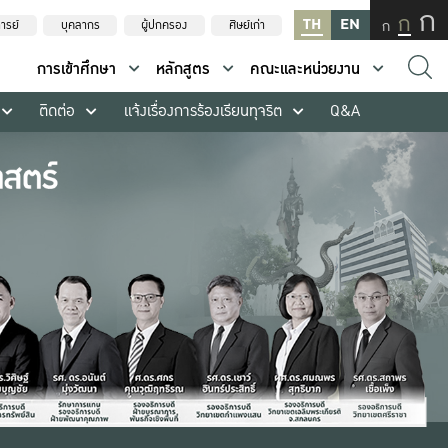
ก
ก
TH
EN
ก
ารย์
บุคลากร
ผู้ปกครอง
ศิษย์เก่า
การเข้าศึกษา
หลักสูตร
คณะและหน่วยงาน
ติดต่อ
แจ้งเรื่องการร้องเรียนทุจริต
Q&A