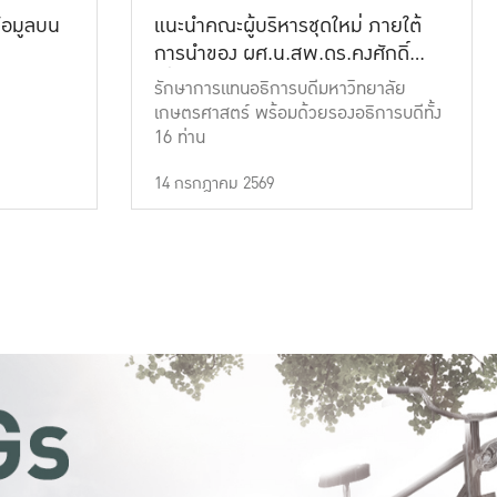
้อมูลบน
แนะนำคณะผู้บริหารชุดใหม่ ภายใต้
การนำของ ผศ.น.สพ.ดร.คงศักดิ์
เที่ยงธรรม
รักษาการแทนอธิการบดีมหาวิทยาลัย
เกษตรศาสตร์ พร้อมด้วยรองอธิการบดีทั้ง
16 ท่าน
14 กรกฎาคม 2569