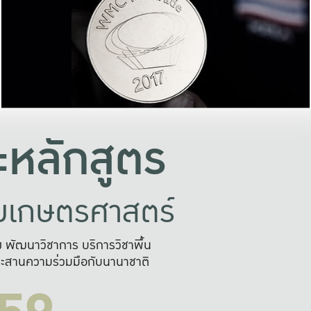
อย่างยั่งยืน
และผลักดันในการใช้ระบบส
ในภาพกว้าง
เพื่อการทำงานแบบ
ญหาจุดเล็กๆ
อข่ายขยายผล
สะดวก รวดเร
และนำไป
บริการด้าน AI อย
หลักสูตร
ัยเกษตรศาสตร์
สูง พัฒนาวิชาการ บริการวิชาพื้น
ะสานความร่วมมือกับนานาชาติ