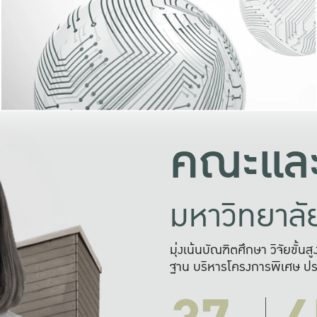
และความสุข
มองปัญหา
แก้ไขจากปั
และสร้างเครื
คณะและ
มหาวิทยาล
มุ่งเน้นบัณฑิตศึกษา วิจัยขั้น
ฐาน บริหารโครงการพิเศษ ปร