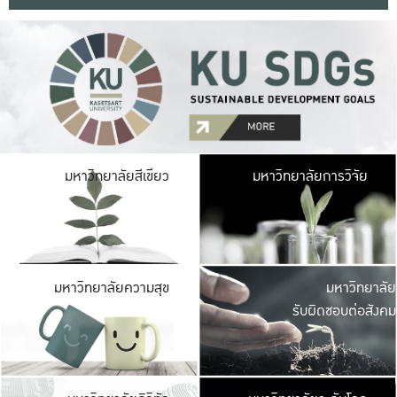
มหาวิ
มหาวิทยาลัยสีเขียว
มหาวิทยาลัยการวิจัย
มีพื้นที่เขียวสดใส 
เป็นป่าในเมือง เกษตร
มหาวิ
มหาวิทยาลัยความสุข
มหาวิทยาลัย
ค
รับผิดชอบต่อสังคม
เปิดประส
และพบเรื่องราวใหม่
มหาวิ