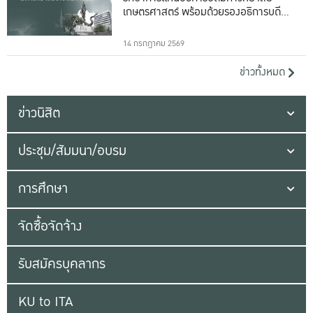
เกษตรศาสตร์ พร้อมด้วยรองอธิการบดีทั้ง
16 ท่าน
14 กรกฎาคม 2569
ข่าวทั้งหมด
ข่าวนิสิต
ประชุม/สัมมนา/อบรม
การศึกษา
จัดซื้อจัดจ้าง
รับสมัครบุคลากร
KU to ITA