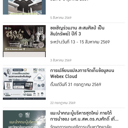
5 สิงหาคม 2569
ขอเชิญร่วมงาน สะสมศิลป์ เป็น
สิน(ทรัพย์) ปีที่ 3
ระหว่างวันที่ 13 - 15 สิงหาคม 2569
3 สิงหาคม 2569
การเปลี่ยนแปลงการจัดเก็บข้อมูลบน
Webex Cloud
ตั้งแต่วันที่ 31 กรกฎาคม 2569
22 กรกฎาคม 2569
แนะนำคณะผู้บริหารชุดใหม่ ภายใต้
การนำของ ผศ.น.สพ.ดร.คงศักดิ์ เที่ยง
ธรรม
รักษาการแทนอธิการบดีมหาวิทยาลัย