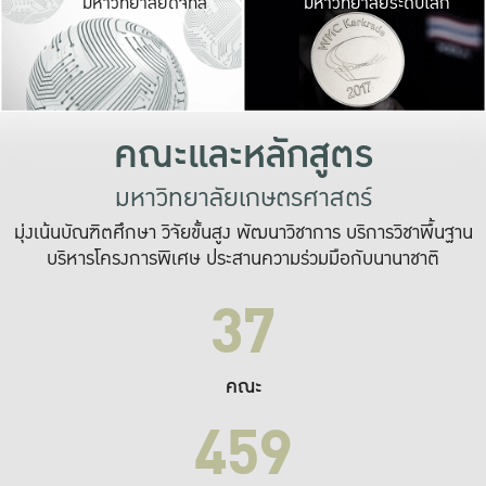
มหาวิทยาลัยดิจิทัล
มหาวิทยาลัยระดับโลก
เปลี่ยนแปลง และ
เพื่อทำงาน
ระบบสารสนเทศที่
คณะและหลักสูตร
มหาวิทยาลัยเกษตรศาสตร์
มุ่งเน้นบัณฑิตศึกษา วิจัยขั้นสูง พัฒนาวิชาการ บริการวิชาพื้นฐาน
บริหารโครงการพิเศษ ประสานความร่วมมือกับนานาชาติ
37
คณะ
459