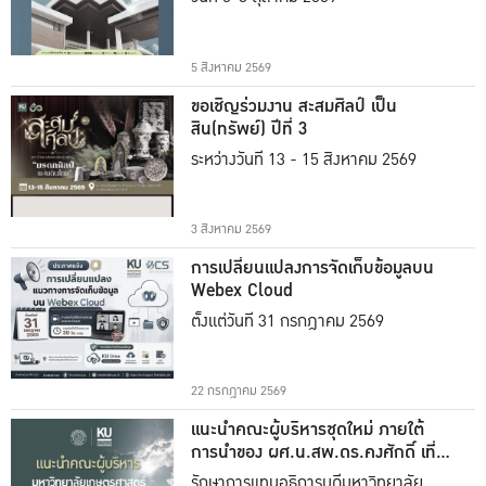
5 สิงหาคม 2569
ขอเชิญร่วมงาน สะสมศิลป์ เป็น
สิน(ทรัพย์) ปีที่ 3
ระหว่างวันที่ 13 - 15 สิงหาคม 2569
3 สิงหาคม 2569
การเปลี่ยนแปลงการจัดเก็บข้อมูลบน
Webex Cloud
ตั้งแต่วันที่ 31 กรกฎาคม 2569
22 กรกฎาคม 2569
แนะนำคณะผู้บริหารชุดใหม่ ภายใต้
การนำของ ผศ.น.สพ.ดร.คงศักดิ์ เที่ยง
ธรรม
รักษาการแทนอธิการบดีมหาวิทยาลัย