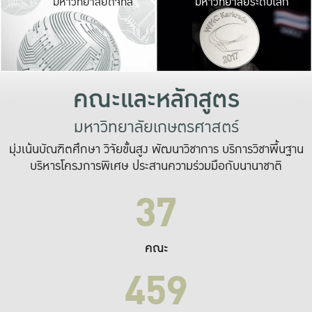
มหาวิทยาลัยดิจิทัล
มหาวิทยาลัยระดับโลก
เปลี่ยนแปลง และ
เพื่อทำงาน
ระบบสารสนเทศที่
คณะและหลักสูตร
มหาวิทยาลัยเกษตรศาสตร์
มุ่งเน้นบัณฑิตศึกษา วิจัยขั้นสูง พัฒนาวิชาการ บริการวิชาพื้นฐาน
บริหารโครงการพิเศษ ประสานความร่วมมือกับนานาชาติ
37
คณะ
459