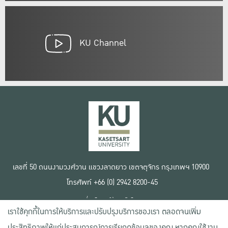
KU Channel
เลขที่ 50 ถนนงามวงศ์วาน แขวงลาดยาว เขตจตุจักร กรุงเทพฯ 10900
โทรศัพท์ +66 (0) 2942 8200-45
เงื่อนไขการใช้งานเว็บไซต์
เราใช้คุกกี้ในการให้บริการและปรับปรุงบริการของเรา ตลอดจนเพิ่ม
ข้อตกลงด้านสิทธิ์ใช้งาน
นโยบายความเป็นส่วนตัว
ประสิทธิภาพให้แก่ประสบการณ์การเรียกดูข้อมูลของคุณ หากคุณใช้งาน