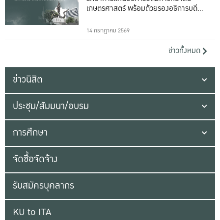
เกษตรศาสตร์ พร้อมด้วยรองอธิการบดีทั้ง
16 ท่าน
14 กรกฎาคม 2569
ข่าวทั้งหมด
ข่าวนิสิต
ประชุม/สัมมนา/อบรม
การศึกษา
จัดซื้อจัดจ้าง
รับสมัครบุคลากร
KU to ITA