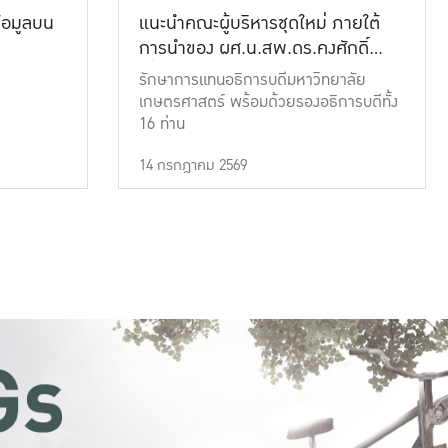
้อมูลบน
แนะนำคณะผู้บริหารชุดใหม่ ภายใต้
การนำของ ผศ.น.สพ.ดร.คงศักดิ์
เที่ยงธรรม
รักษาการแทนอธิการบดีมหาวิทยาลัย
เกษตรศาสตร์ พร้อมด้วยรองอธิการบดีทั้ง
16 ท่าน
14 กรกฎาคม 2569