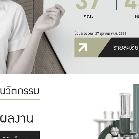
37
4
คณะ
ห
ข้อมูล ณ วันที่ 27 ตุลาคม พ.ศ. 2568
รายละเอีย
ะนวัตกรรม
ผลงาน