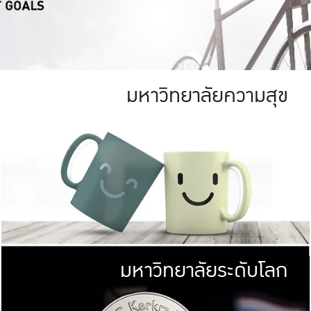
มหาวิทยาลัยความสุข
ย
สีเขียว
มหาวิทยาลัย
ก
สดใส หนาแน่น
ไม่ได้มีเป้าหมา
AN FOREST)
มหาวิทยาลัยชั้นนำทางด้านการว
ICULTURE)
แต่ KU มุ่งเน
าณ 1,400 ไร่
เพื่อสร้างคว
<< คลิก >>
ให้กับประชาชนใ
มหาวิทยาลัยระดับโลก
่อสังคม
มหาวิทยาลั
ามกินดีอยู่ดี
พร้อมที่จ