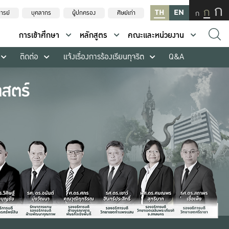
ก
ก
TH
EN
ก
ารย์
บุคลากร
ผู้ปกครอง
ศิษย์เก่า
การเข้าศึกษา
หลักสูตร
คณะและหน่วยงาน
ติดต่อ
แจ้งเรื่องการร้องเรียนทุจริต
Q&A