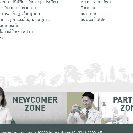
ะแนวปฏิบัติการใช้ปัญญาประดิษฐ์
หมายเลขโทรศัพท์
รใช้งานเครือข่าย มก.
ลิงก์ด่วน
้มครองข้อมูลส่วนบุคคล
แผนที่ มก.
ติการคุ้มครองข้อมูลส่วนบุคคล
แผนผังเว็บไซต์
้อินเตอร์เน็ต
ติในการใช้ e-mail มก.
สด
NEWCOMER
PART
ZONE
ZO
 เขตจตุจักร กรุงเทพฯ 10900
โทรศัพท์ +66 (0) 2942 8200-45