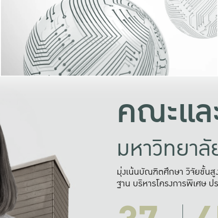
และความสุข
มองปัญหา
แก้ไขจากปั
และสร้างเครื
คณะและ
มหาวิทยาล
มุ่งเน้นบัณฑิตศึกษา วิจัยขั้น
ฐาน บริหารโครงการพิเศษ ปร