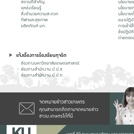
สถานที่สำคัญ
นโยบายแล
แหล่งเรียนรู้
นโยบายกา
สิ่งอำนวยความสะดวก
นโยบายคุ
กีฬาและสุขภาพ
แนวปฏิบั
ผลิตภัณฑ์ มก.
การเข้าใช
ข้อปฏิบั
ถ่ายทอด
แจ้งเรื่องการร้องเรียนทุจริต
ช่องทางมหาวิทยาลัยเกษตรศาสตร์
ช่องทางสำนักงาน ป.ป.ช.
ช่องทางสำนักงาน ป.ป.ท.
จดหมายข่าวชาวเกษตร
คุณสามารถติดตามจดหมายข่าว
ชาวม.เกษตรได้ที่นี่
เลขที่ 50 ถนนงามวงศ์วาน แขวงลาดยาว