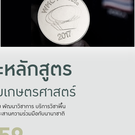
อย่างยั่งยืน
และผลักดันในการใช้ระบบส
ในภาพกว้าง
เพื่อการทำงานแบบ
ญหาจุดเล็กๆ
อข่ายขยายผล
สะดวก รวดเร
และนำไป
บริการด้าน AI อย
หลักสูตร
ัยเกษตรศาสตร์
สูง พัฒนาวิชาการ บริการวิชาพื้น
ะสานความร่วมมือกับนานาชาติ