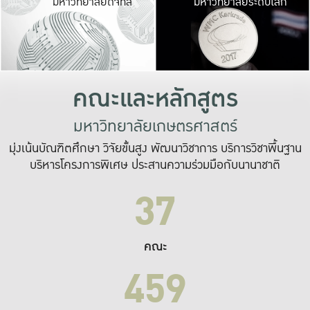
มหาวิทยาลัยดิจิทัล
มหาวิทยาลัยระดับโลก
เปลี่ยนแปลง และ
เพื่อทำงาน
ระบบสารสนเทศที่
คณะและหลักสูตร
มหาวิทยาลัยเกษตรศาสตร์
มุ่งเน้นบัณฑิตศึกษา วิจัยขั้นสูง พัฒนาวิชาการ บริการวิชาพื้นฐาน
บริหารโครงการพิเศษ ประสานความร่วมมือกับนานาชาติ
37
คณะ
459