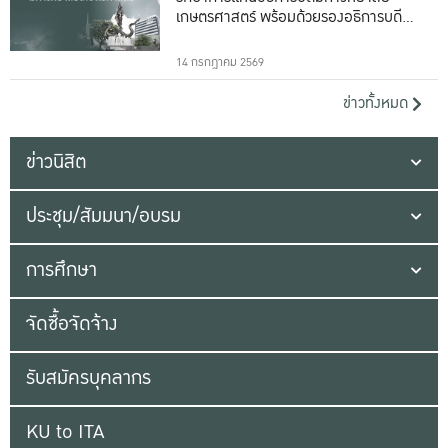
เกษตรศาสตร์ พร้อมด้วยรองอธิการบดีทั้ง
16 ท่าน
14 กรกฎาคม 2569
ข่าวทั้งหมด
ข่าวนิสิต
ประชุม/สัมมนา/อบรม
การศึกษา
จัดซื้อจัดจ้าง
รับสมัครบุคลากร
KU to ITA