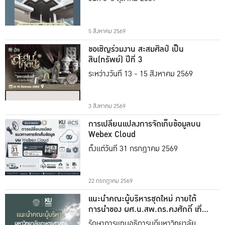
5 สิงหาคม 2569
ขอเชิญร่วมงาน สะสมศิลป์ เป็น
สิน(ทรัพย์) ปีที่ 3
ระหว่างวันที่ 13 - 15 สิงหาคม 2569
3 สิงหาคม 2569
การเปลี่ยนแปลงการจัดเก็บข้อมูลบน
Webex Cloud
ตั้งแต่วันที่ 31 กรกฎาคม 2569
22 กรกฎาคม 2569
แนะนำคณะผู้บริหารชุดใหม่ ภายใต้
การนำของ ผศ.น.สพ.ดร.คงศักดิ์ เที่ยง
ธรรม
รักษาการแทนอธิการบดีมหาวิทยาลัย