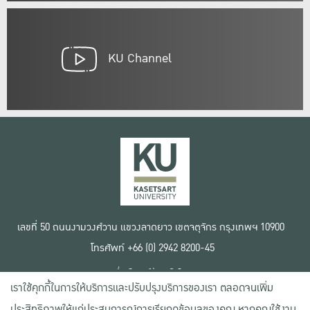
KU Channel
เลขที่ 50 ถนนงามวงศ์วาน แขวงลาดยาว เขตจตุจักร กรุงเทพฯ 10900
โทรศัพท์ +66 (0) 2942 8200-45
เงื่อนไขการใช้งานเว็บไซต์
เราใช้คุกกี้ในการให้บริการและปรับปรุงบริการของเรา ตลอดจนเพิ่ม
ข้อตกลงด้านสิทธิ์ใช้งาน
นโยบายความเป็นส่วนตัว
ประสิทธิภาพให้แก่ประสบการณ์การเรียกดูข้อมูลของคุณ หากคุณใช้งาน