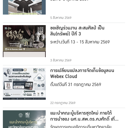
5 สิงหาคม 2569
ขอเชิญร่วมงาน สะสมศิลป์ เป็น
สิน(ทรัพย์) ปีที่ 3
ระหว่างวันที่ 13 - 15 สิงหาคม 2569
3 สิงหาคม 2569
การเปลี่ยนแปลงการจัดเก็บข้อมูลบน
Webex Cloud
ตั้งแต่วันที่ 31 กรกฎาคม 2569
22 กรกฎาคม 2569
แนะนำคณะผู้บริหารชุดใหม่ ภายใต้
การนำของ ผศ.น.สพ.ดร.คงศักดิ์ เที่ยง
ธรรม
รักษาการแทนอธิการบดีมหาวิทยาลัย