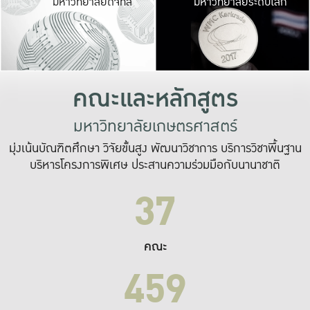
มหาวิทยาลัยดิจิทัล
มหาวิทยาลัยระดับโลก
เปลี่ยนแปลง และ
เพื่อทำงาน
ระบบสารสนเทศที่
คณะและหลักสูตร
มหาวิทยาลัยเกษตรศาสตร์
มุ่งเน้นบัณฑิตศึกษา วิจัยขั้นสูง พัฒนาวิชาการ บริการวิชาพื้นฐาน
บริหารโครงการพิเศษ ประสานความร่วมมือกับนานาชาติ
37
คณะ
459