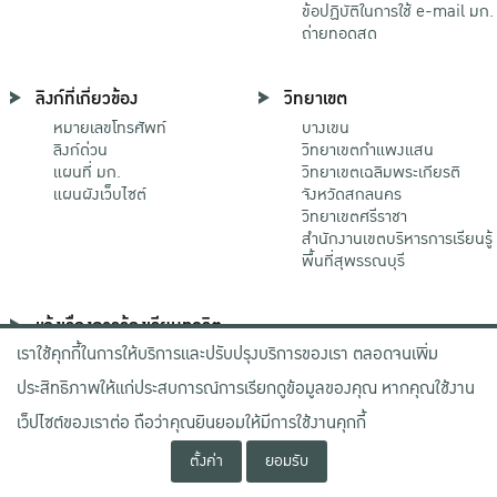
ข้อปฏิบัติในการใช้ e-mail มก.
ถ่ายทอดสด
ลิงก์ที่เกี่ยวข้อง
วิทยาเขต
หมายเลขโทรศัพท์
บางเขน
ลิงก์ด่วน
วิทยาเขตกําแพงแสน
แผนที่ มก.
วิทยาเขตเฉลิมพระเกียรติ
แผนผังเว็บไซต์
จังหวัดสกลนคร
วิทยาเขตศรีราชา
สำนักงานเขตบริหารการเรียนรู้
พื้นที่สุพรรณบุรี
แจ้งเรื่องการร้องเรียนทุจริต
เราใช้คุกกี้ในการให้บริการและปรับปรุงบริการของเรา ตลอดจนเพิ่ม
ช่องทางมหาวิทยาลัย
เกษตรศาสตร์
ประสิทธิภาพให้แก่ประสบการณ์การเรียกดูข้อมูลของคุณ หากคุณใช้งาน
ช่องทางสำนักงาน ป.ป.ช.
ช่องทางสำนักงาน ป.ป.ท.
เว็ปไซต์ของเราต่อ ถือว่าคุณยินยอมให้มีการใช้งานคุกกี้
ตั้งค่า
ยอมรับ