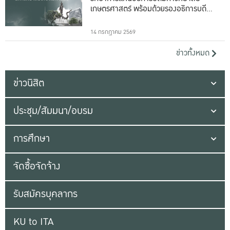
เกษตรศาสตร์ พร้อมด้วยรองอธิการบดีทั้ง
16 ท่าน
14 กรกฎาคม 2569
ข่าวทั้งหมด
ข่าวนิสิต
ประชุม/สัมมนา/อบรม
การศึกษา
จัดซื้อจัดจ้าง
รับสมัครบุคลากร
KU to ITA