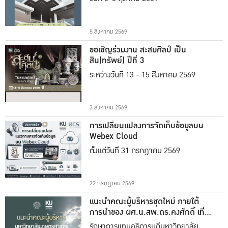
5 สิงหาคม 2569
ขอเชิญร่วมงาน สะสมศิลป์ เป็น
สิน(ทรัพย์) ปีที่ 3
ระหว่างวันที่ 13 - 15 สิงหาคม 2569
3 สิงหาคม 2569
การเปลี่ยนแปลงการจัดเก็บข้อมูลบน
Webex Cloud
ตั้งแต่วันที่ 31 กรกฎาคม 2569
22 กรกฎาคม 2569
แนะนำคณะผู้บริหารชุดใหม่ ภายใต้
การนำของ ผศ.น.สพ.ดร.คงศักดิ์ เที่ยง
ธรรม
รักษาการแทนอธิการบดีมหาวิทยาลัย