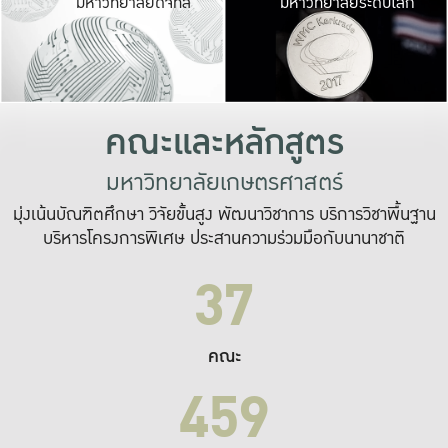
มหาวิทยาลัยดิจิทัล
มหาวิทยาลัยระดับโลก
เปลี่ยนแปลง และ
เพื่อทำงาน
ระบบสารสนเทศที่
คณะและหลักสูตร
มหาวิทยาลัยเกษตรศาสตร์
มุ่งเน้นบัณฑิตศึกษา วิจัยขั้นสูง พัฒนาวิชาการ บริการวิชาพื้นฐาน
บริหารโครงการพิเศษ ประสานความร่วมมือกับนานาชาติ
37
คณะ
459