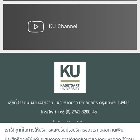
KU Channel
เลขที่ 50 ถนนงามวงศ์วาน แขวงลาดยาว เขตจตุจักร กรุงเทพฯ 10900
โทรศัพท์ +66 (0) 2942 8200-45
เงื่อนไขการใช้งานเว็บไซต์
เราใช้คุกกี้ในการให้บริการและปรับปรุงบริการของเรา ตลอดจนเพิ่ม
ข้อตกลงด้านสิทธิ์ใช้งาน
นโยบายความเป็นส่วนตัว
ประสิทธิภาพให้แก่ประสบการณ์การเรียกดูข้อมูลของคุณ หากคุณใช้งาน