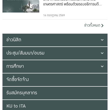
เกษตรศาสตร์ พร้อมด้วยรองอธิการบดีทั้ง
16 ท่าน
14 กรกฎาคม 2569
ข่าวทั้งหมด
ข่าวนิสิต
ประชุม/สัมมนา/อบรม
การศึกษา
จัดซื้อจัดจ้าง
รับสมัครบุคลากร
KU to ITA