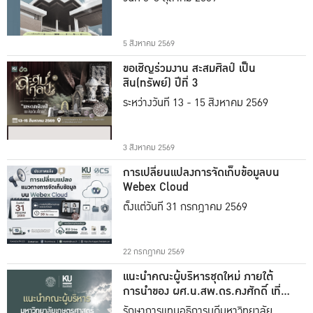
5 สิงหาคม 2569
ขอเชิญร่วมงาน สะสมศิลป์ เป็น
สิน(ทรัพย์) ปีที่ 3
ระหว่างวันที่ 13 - 15 สิงหาคม 2569
3 สิงหาคม 2569
การเปลี่ยนแปลงการจัดเก็บข้อมูลบน
Webex Cloud
ตั้งแต่วันที่ 31 กรกฎาคม 2569
22 กรกฎาคม 2569
แนะนำคณะผู้บริหารชุดใหม่ ภายใต้
การนำของ ผศ.น.สพ.ดร.คงศักดิ์ เที่ยง
ธรรม
รักษาการแทนอธิการบดีมหาวิทยาลัย