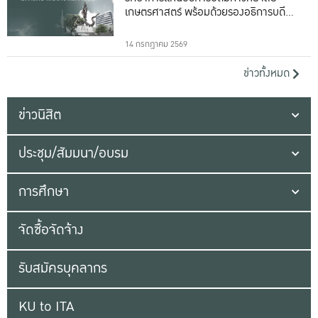
เกษตรศาสตร์ พร้อมด้วยรองอธิการบดีทั้ง
16 ท่าน
14 กรกฎาคม 2569
ข่าวทั้งหมด
ข่าวนิสิต
ประชุม/สัมมนา/อบรม
การศึกษา
จัดซื้อจัดจ้าง
รับสมัครบุคลากร
KU to ITA