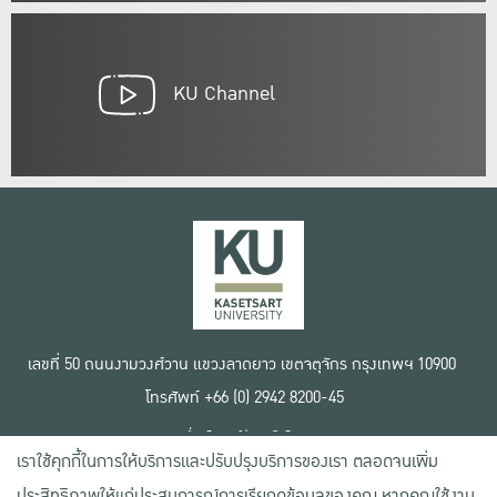
KU Channel
เลขที่ 50 ถนนงามวงศ์วาน แขวงลาดยาว เขตจตุจักร กรุงเทพฯ 10900
โทรศัพท์ +66 (0) 2942 8200-45
เงื่อนไขการใช้งานเว็บไซต์
เราใช้คุกกี้ในการให้บริการและปรับปรุงบริการของเรา ตลอดจนเพิ่ม
ข้อตกลงด้านสิทธิ์ใช้งาน
นโยบายความเป็นส่วนตัว
ประสิทธิภาพให้แก่ประสบการณ์การเรียกดูข้อมูลของคุณ หากคุณใช้งาน