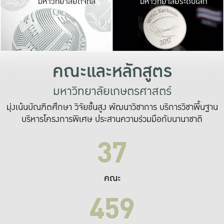
มหาวิทยาลัยดิจิทัล
มหาวิทยาลัยระดับโลก
เปลี่ยนแปลง และ
เพื่อทำงาน
ระบบสารสนเทศที่
คณะและหลักสูตร
มหาวิทยาลัยเกษตรศาสตร์
มุ่งเน้นบัณฑิตศึกษา วิจัยขั้นสูง พัฒนาวิชาการ บริการวิชาพื้นฐาน
บริหารโครงการพิเศษ ประสานความร่วมมือกับนานาชาติ
37
คณะ
459