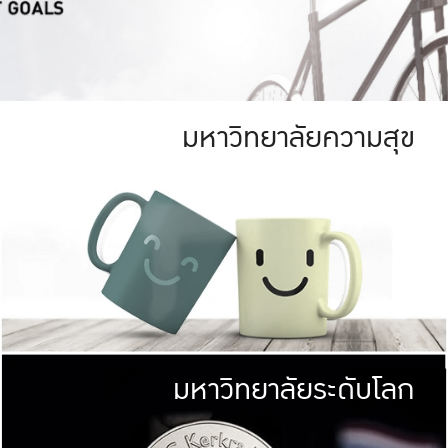
มหาวิทยาลัยความสุข
ย
สีเขียว
มหาวิทยาลัย
ก
สดใส หนาแน่น
ไม่ได้มีเป้าหมา
AN FOREST)
มหาวิทยาลัยชั้นนำทางด้านการว
ICULTURE)
แต่ KU มุ่งเน
าณ 1,400 ไร่
เพื่อสร้างคว
<< คลิก >>
ให้กับประชาชนใ
มหาวิทยาลัยระดับโลก
่อสังคม
มหาวิทยาลั
ามกินดีอยู่ดี
พร้อมที่จ