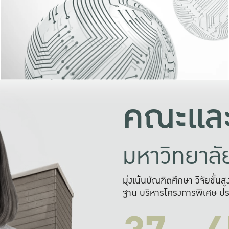
และความสุข
มองปัญหา
แก้ไขจากปั
และสร้างเครื
คณะและ
มหาวิทยาล
มุ่งเน้นบัณฑิตศึกษา วิจัยขั้น
ฐาน บริหารโครงการพิเศษ ปร