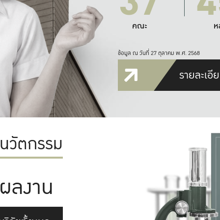
37
4
คณะ
ห
ข้อมูล ณ วันที่ 27 ตุลาคม พ.ศ. 2568
รายละเอีย
ะนวัตกรรม
ผลงาน