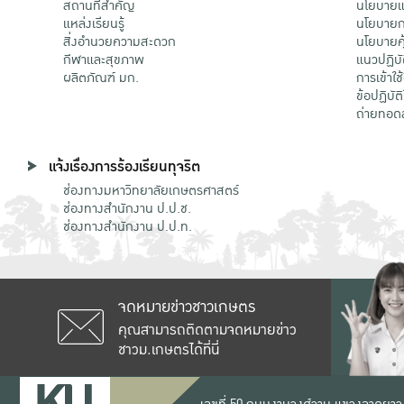
สถานที่สำคัญ
นโยบายแล
แหล่งเรียนรู้
นโยบายกา
สิ่งอำนวยความสะดวก
นโยบายคุ
กีฬาและสุขภาพ
แนวปฏิบั
ผลิตภัณฑ์ มก.
การเข้าใช
ข้อปฏิบั
ถ่ายทอด
แจ้งเรื่องการร้องเรียนทุจริต
ช่องทางมหาวิทยาลัยเกษตรศาสตร์
ช่องทางสำนักงาน ป.ป.ช.
ช่องทางสำนักงาน ป.ป.ท.
จดหมายข่าวชาวเกษตร
คุณสามารถติดตามจดหมายข่าว
ชาวม.เกษตรได้ที่นี่
เลขที่ 50 ถนนงามวงศ์วาน แขวงลาดยาว