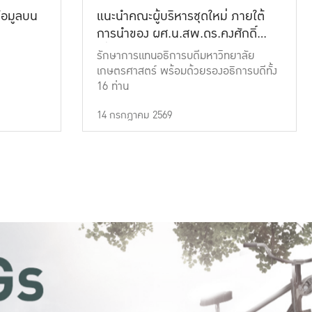
้อมูลบน
แนะนำคณะผู้บริหารชุดใหม่ ภายใต้
การนำของ ผศ.น.สพ.ดร.คงศักดิ์
เที่ยงธรรม
รักษาการแทนอธิการบดีมหาวิทยาลัย
เกษตรศาสตร์ พร้อมด้วยรองอธิการบดีทั้ง
16 ท่าน
14 กรกฎาคม 2569