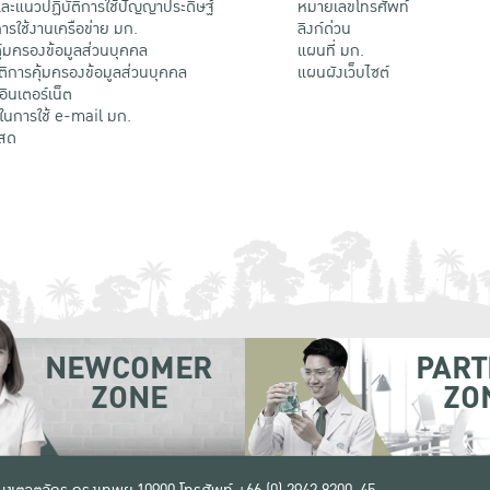
ะแนวปฏิบัติการใช้ปัญญาประดิษฐ์
หมายเลขโทรศัพท์
รใช้งานเครือข่าย มก.
ลิงก์ด่วน
้มครองข้อมูลส่วนบุคคล
แผนที่ มก.
ติการคุ้มครองข้อมูลส่วนบุคคล
แผนผังเว็บไซต์
้อินเตอร์เน็ต
ติในการใช้ e-mail มก.
สด
NEWCOMER
PART
ZONE
ZO
 เขตจตุจักร กรุงเทพฯ 10900
โทรศัพท์ +66 (0) 2942 8200-45