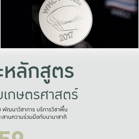
อย่างยั่งยืน
และผลักดันในการใช้ระบบส
ในภาพกว้าง
เพื่อการทำงานแบบ
ญหาจุดเล็กๆ
อข่ายขยายผล
สะดวก รวดเร
และนำไป
บริการด้าน AI อย
หลักสูตร
ัยเกษตรศาสตร์
สูง พัฒนาวิชาการ บริการวิชาพื้น
ะสานความร่วมมือกับนานาชาติ