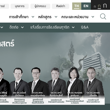
ก
ก
TH
EN
ก
ารย์
บุคลากร
ผู้ปกครอง
ศิษย์เก่า
การเข้าศึกษา
หลักสูตร
คณะและหน่วยงาน
ติดต่อ
แจ้งเรื่องการร้องเรียนทุจริต
Q&A