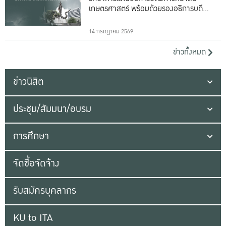
เกษตรศาสตร์ พร้อมด้วยรองอธิการบดีทั้ง
16 ท่าน
14 กรกฎาคม 2569
ข่าวทั้งหมด
ข่าวนิสิต
ประชุม/สัมมนา/อบรม
การศึกษา
จัดซื้อจัดจ้าง
รับสมัครบุคลากร
KU to ITA