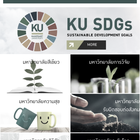
มหาวิ
มหาวิทยาลัยสีเขียว
มหาวิทยาลัยการวิจัย
มีพื้นที่เขียวสดใส 
เป็นป่าในเมือง เกษตร
มหาวิ
มหาวิทยาลัยความสุข
มหาวิทยาลัย
ค
รับผิดชอบต่อสังคม
เปิดประส
และพบเรื่องราวใหม่
มหาวิ