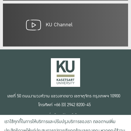
KU Channel
เลขที่ 50 ถนนงามวงศ์วาน แขวงลาดยาว เขตจตุจักร กรุงเทพฯ 10900
โทรศัพท์ +66 (0) 2942 8200-45
เงื่อนไขการใช้งานเว็บไซต์
เราใช้คุกกี้ในการให้บริการและปรับปรุงบริการของเรา ตลอดจนเพิ่ม
ข้อตกลงด้านสิทธิ์ใช้งาน
นโยบายความเป็นส่วนตัว
ประสิทธิภาพให้แก่ประสบการณ์การเรียกดูข้อมูลของคุณ หากคุณใช้งาน