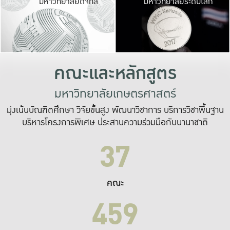
มหาวิทยาลัยดิจิทัล
มหาวิทยาลัยระดับโลก
เปลี่ยนแปลง และ
เพื่อทำงาน
ระบบสารสนเทศที่
คณะและหลักสูตร
มหาวิทยาลัยเกษตรศาสตร์
มุ่งเน้นบัณฑิตศึกษา วิจัยขั้นสูง พัฒนาวิชาการ บริการวิชาพื้นฐาน
บริหารโครงการพิเศษ ประสานความร่วมมือกับนานาชาติ
37
คณะ
459