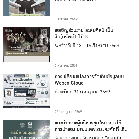
5 สิงหาคม 2569
ขอเชิญร่วมงาน สะสมศิลป์ เป็น
สิน(ทรัพย์) ปีที่ 3
ระหว่างวันที่ 13 - 15 สิงหาคม 2569
3 สิงหาคม 2569
การเปลี่ยนแปลงการจัดเก็บข้อมูลบน
Webex Cloud
ตั้งแต่วันที่ 31 กรกฎาคม 2569
22 กรกฎาคม 2569
แนะนำคณะผู้บริหารชุดใหม่ ภายใต้
การนำของ ผศ.น.สพ.ดร.คงศักดิ์ เที่ยง
ธรรม
รักษาการแทนอธิการบดีมหาวิทยาลัย