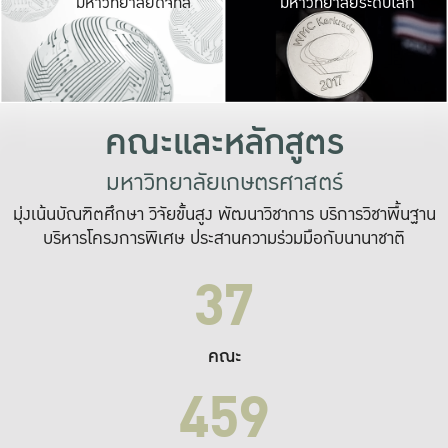
มหาวิทยาลัยดิจิทัล
มหาวิทยาลัยระดับโลก
เปลี่ยนแปลง และ
เพื่อทำงาน
ระบบสารสนเทศที่
คณะและหลักสูตร
มหาวิทยาลัยเกษตรศาสตร์
มุ่งเน้นบัณฑิตศึกษา วิจัยขั้นสูง พัฒนาวิชาการ บริการวิชาพื้นฐาน
บริหารโครงการพิเศษ ประสานความร่วมมือกับนานาชาติ
37
คณะ
459