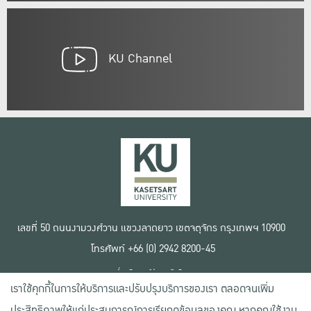
KU Channel
เลขที่ 50 ถนนงามวงศ์วาน แขวงลาดยาว เขตจตุจักร กรุงเทพฯ 10900
โทรศัพท์ +66 (0) 2942 8200-45
เงื่อนไขการใช้งานเว็บไซต์
เราใช้คุกกี้ในการให้บริการและปรับปรุงบริการของเรา ตลอดจนเพิ่ม
ข้อตกลงด้านสิทธิ์ใช้งาน
นโยบายความเป็นส่วนตัว
ประสิทธิภาพให้แก่ประสบการณ์การเรียกดูข้อมูลของคุณ หากคุณใช้งาน