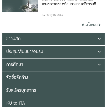
เกษตรศาสตร์ พร้อมด้วยรองอธิการบดีทั้ง
16 ท่าน
14 กรกฎาคม 2569
ข่าวทั้งหมด
ข่าวนิสิต
ประชุม/สัมมนา/อบรม
การศึกษา
จัดซื้อจัดจ้าง
รับสมัครบุคลากร
KU to ITA