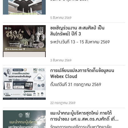
5 สิงหาคม 2569
ขอเชิญร่วมงาน สะสมศิลป์ เป็น
สิน(ทรัพย์) ปีที่ 3
ระหว่างวันที่ 13 - 15 สิงหาคม 2569
3 สิงหาคม 2569
การเปลี่ยนแปลงการจัดเก็บข้อมูลบน
Webex Cloud
ตั้งแต่วันที่ 31 กรกฎาคม 2569
22 กรกฎาคม 2569
แนะนำคณะผู้บริหารชุดใหม่ ภายใต้
การนำของ ผศ.น.สพ.ดร.คงศักดิ์ เที่ยง
ธรรม
รักษาการแทนอธิการบดีมหาวิทยาลัย