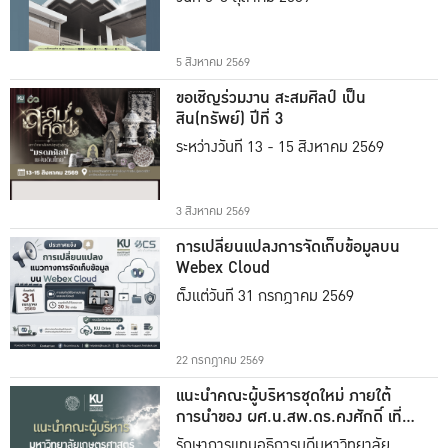
5 สิงหาคม 2569
ขอเชิญร่วมงาน สะสมศิลป์ เป็น
สิน(ทรัพย์) ปีที่ 3
ระหว่างวันที่ 13 - 15 สิงหาคม 2569
3 สิงหาคม 2569
การเปลี่ยนแปลงการจัดเก็บข้อมูลบน
Webex Cloud
ตั้งแต่วันที่ 31 กรกฎาคม 2569
22 กรกฎาคม 2569
แนะนำคณะผู้บริหารชุดใหม่ ภายใต้
การนำของ ผศ.น.สพ.ดร.คงศักดิ์ เที่ยง
ธรรม
รักษาการแทนอธิการบดีมหาวิทยาลัย