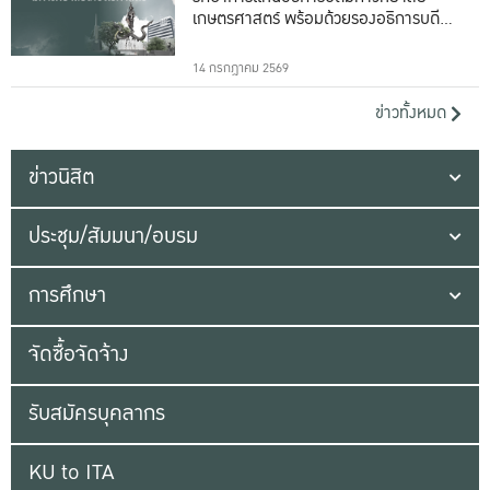
เกษตรศาสตร์ พร้อมด้วยรองอธิการบดีทั้ง
16 ท่าน
14 กรกฎาคม 2569
ข่าวทั้งหมด
ข่าวนิสิต
ประชุม/สัมมนา/อบรม
การศึกษา
จัดซื้อจัดจ้าง
รับสมัครบุคลากร
KU to ITA