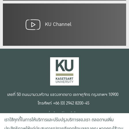
KU Channel
เลขที่ 50 ถนนงามวงศ์วาน แขวงลาดยาว เขตจตุจักร กรุงเทพฯ 10900
โทรศัพท์ +66 (0) 2942 8200-45
เงื่อนไขการใช้งานเว็บไซต์
เราใช้คุกกี้ในการให้บริการและปรับปรุงบริการของเรา ตลอดจนเพิ่ม
ข้อตกลงด้านสิทธิ์ใช้งาน
นโยบายความเป็นส่วนตัว
ประสิทธิภาพให้แก่ประสบการณ์การเรียกดูข้อมูลของคุณ หากคุณใช้งาน