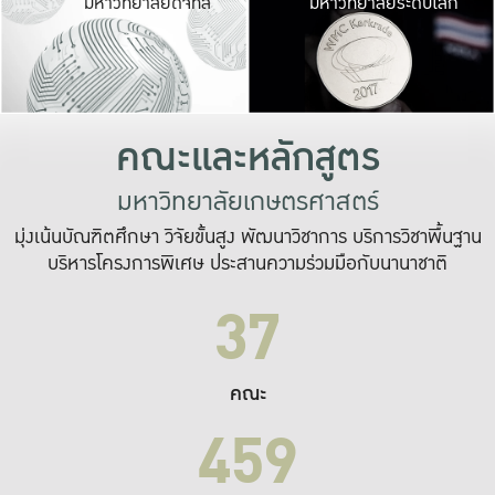
มหาวิทยาลัยดิจิทัล
มหาวิทยาลัยระดับโลก
เปลี่ยนแปลง และ
เพื่อทำงาน
ระบบสารสนเทศที่
คณะและหลักสูตร
มหาวิทยาลัยเกษตรศาสตร์
มุ่งเน้นบัณฑิตศึกษา วิจัยขั้นสูง พัฒนาวิชาการ บริการวิชาพื้นฐาน
บริหารโครงการพิเศษ ประสานความร่วมมือกับนานาชาติ
37
คณะ
459