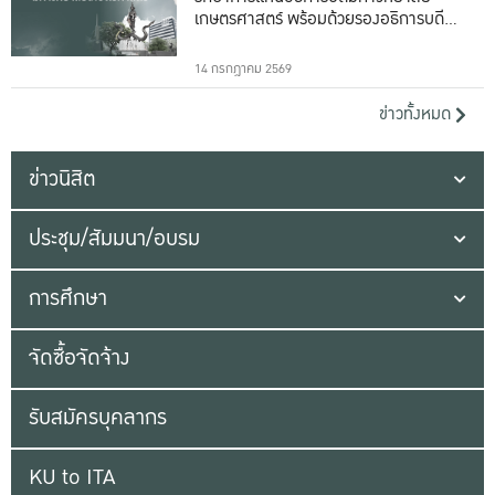
เกษตรศาสตร์ พร้อมด้วยรองอธิการบดีทั้ง
16 ท่าน
14 กรกฎาคม 2569
ข่าวทั้งหมด
ข่าวนิสิต
ประชุม/สัมมนา/อบรม
การศึกษา
จัดซื้อจัดจ้าง
รับสมัครบุคลากร
KU to ITA