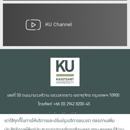
KU Channel
เลขที่ 50 ถนนงามวงศ์วาน แขวงลาดยาว เขตจตุจักร กรุงเทพฯ 10900
โทรศัพท์ +66 (0) 2942 8200-45
เงื่อนไขการใช้งานเว็บไซต์
เราใช้คุกกี้ในการให้บริการและปรับปรุงบริการของเรา ตลอดจนเพิ่ม
ข้อตกลงด้านสิทธิ์ใช้งาน
นโยบายความเป็นส่วนตัว
ประสิทธิภาพให้แก่ประสบการณ์การเรียกดูข้อมูลของคุณ หากคุณใช้งาน