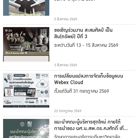
5 สิงหาคม 2569
ขอเชิญร่วมงาน สะสมศิลป์ เป็น
สิน(ทรัพย์) ปีที่ 3
ระหว่างวันที่ 13 - 15 สิงหาคม 2569
3 สิงหาคม 2569
การเปลี่ยนแปลงการจัดเก็บข้อมูลบน
Webex Cloud
ตั้งแต่วันที่ 31 กรกฎาคม 2569
22 กรกฎาคม 2569
แนะนำคณะผู้บริหารชุดใหม่ ภายใต้
การนำของ ผศ.น.สพ.ดร.คงศักดิ์ เที่ยง
ธรรม
รักษาการแทนอธิการบดีมหาวิทยาลัย