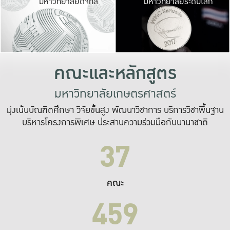
มหาวิทยาลัยดิจิทัล
มหาวิทยาลัยระดับโลก
เปลี่ยนแปลง และ
เพื่อทำงาน
ระบบสารสนเทศที่
คณะและหลักสูตร
มหาวิทยาลัยเกษตรศาสตร์
มุ่งเน้นบัณฑิตศึกษา วิจัยขั้นสูง พัฒนาวิชาการ บริการวิชาพื้นฐาน
บริหารโครงการพิเศษ ประสานความร่วมมือกับนานาชาติ
37
คณะ
459