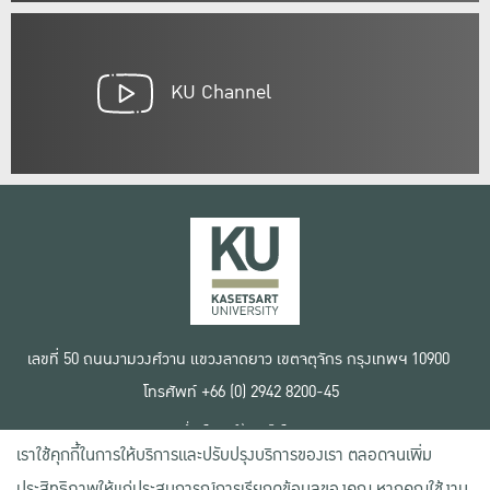
KU Channel
เลขที่ 50 ถนนงามวงศ์วาน แขวงลาดยาว เขตจตุจักร กรุงเทพฯ 10900
โทรศัพท์ +66 (0) 2942 8200-45
เงื่อนไขการใช้งานเว็บไซต์
เราใช้คุกกี้ในการให้บริการและปรับปรุงบริการของเรา ตลอดจนเพิ่ม
ข้อตกลงด้านสิทธิ์ใช้งาน
นโยบายความเป็นส่วนตัว
ประสิทธิภาพให้แก่ประสบการณ์การเรียกดูข้อมูลของคุณ หากคุณใช้งาน