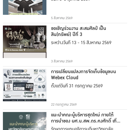
5 สิงหาคม 2569
ขอเชิญร่วมงาน สะสมศิลป์ เป็น
สิน(ทรัพย์) ปีที่ 3
ระหว่างวันที่ 13 - 15 สิงหาคม 2569
3 สิงหาคม 2569
การเปลี่ยนแปลงการจัดเก็บข้อมูลบน
Webex Cloud
ตั้งแต่วันที่ 31 กรกฎาคม 2569
22 กรกฎาคม 2569
แนะนำคณะผู้บริหารชุดใหม่ ภายใต้
การนำของ ผศ.น.สพ.ดร.คงศักดิ์ เที่ยง
ธรรม
รักษาการแทนอธิการบดีมหาวิทยาลัย