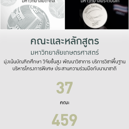
มหาวิทยาลัยดิจิทัล
มหาวิทยาลัยระดับโลก
เปลี่ยนแปลง และ
เพื่อทำงาน
ระบบสารสนเทศที่
คณะและหลักสูตร
มหาวิทยาลัยเกษตรศาสตร์
มุ่งเน้นบัณฑิตศึกษา วิจัยขั้นสูง พัฒนาวิชาการ บริการวิชาพื้นฐาน
บริหารโครงการพิเศษ ประสานความร่วมมือกับนานาชาติ
37
คณะ
459