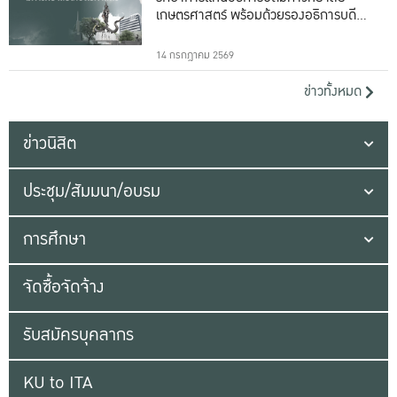
เกษตรศาสตร์ พร้อมด้วยรองอธิการบดีทั้ง
16 ท่าน
14 กรกฎาคม 2569
ข่าวทั้งหมด
ข่าวนิสิต
ประชุม/สัมมนา/อบรม
การศึกษา
จัดซื้อจัดจ้าง
รับสมัครบุคลากร
KU to ITA