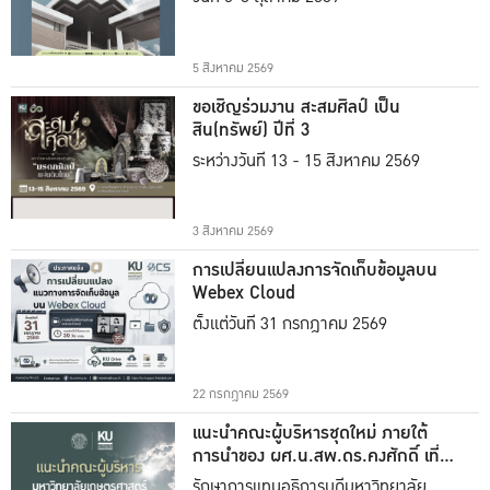
5 สิงหาคม 2569
ขอเชิญร่วมงาน สะสมศิลป์ เป็น
สิน(ทรัพย์) ปีที่ 3
ระหว่างวันที่ 13 - 15 สิงหาคม 2569
3 สิงหาคม 2569
การเปลี่ยนแปลงการจัดเก็บข้อมูลบน
Webex Cloud
ตั้งแต่วันที่ 31 กรกฎาคม 2569
22 กรกฎาคม 2569
แนะนำคณะผู้บริหารชุดใหม่ ภายใต้
การนำของ ผศ.น.สพ.ดร.คงศักดิ์ เที่ยง
ธรรม
รักษาการแทนอธิการบดีมหาวิทยาลัย