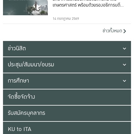
เกษตรศาสตร์ พร้อมด้วยรองอธิการบดีทั้ง
16 ท่าน
14 กรกฎาคม 2569
ข่าวทั้งหมด
ข่าวนิสิต
ประชุม/สัมมนา/อบรม
การศึกษา
จัดซื้อจัดจ้าง
รับสมัครบุคลากร
KU to ITA