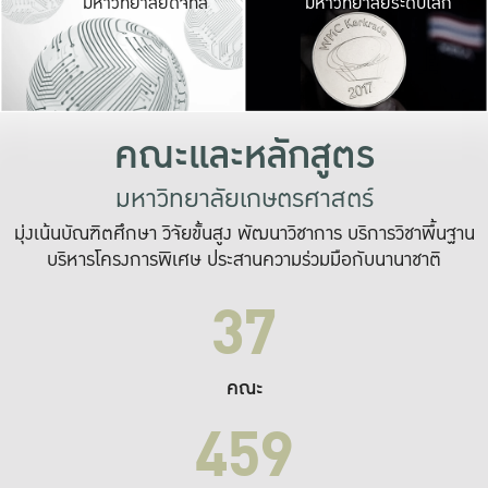
มหาวิทยาลัยดิจิทัล
มหาวิทยาลัยระดับโลก
เปลี่ยนแปลง และ
เพื่อทำงาน
ระบบสารสนเทศที่
คณะและหลักสูตร
มหาวิทยาลัยเกษตรศาสตร์
มุ่งเน้นบัณฑิตศึกษา วิจัยขั้นสูง พัฒนาวิชาการ บริการวิชาพื้นฐาน
บริหารโครงการพิเศษ ประสานความร่วมมือกับนานาชาติ
37
คณะ
459