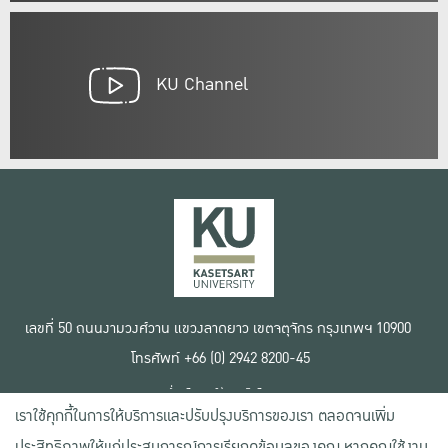
KU Channel
เลขที่ 50 ถนนงามวงศ์วาน แขวงลาดยาว เขตจตุจักร กรุงเทพฯ 10900
โทรศัพท์ +66 (0) 2942 8200-45
เงื่อนไขการใช้งานเว็บไซต์
เราใช้คุกกี้ในการให้บริการและปรับปรุงบริการของเรา ตลอดจนเพิ่ม
ข้อตกลงด้านสิทธิ์ใช้งาน
นโยบายความเป็นส่วนตัว
ประสิทธิภาพให้แก่ประสบการณ์การเรียกดูข้อมูลของคุณ หากคุณใช้งาน