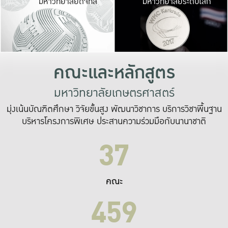
มหาวิทยาลัยดิจิทัล
มหาวิทยาลัยระดับโลก
เปลี่ยนแปลง และ
เพื่อทำงาน
ระบบสารสนเทศที่
คณะและหลักสูตร
มหาวิทยาลัยเกษตรศาสตร์
มุ่งเน้นบัณฑิตศึกษา วิจัยขั้นสูง พัฒนาวิชาการ บริการวิชาพื้นฐาน
บริหารโครงการพิเศษ ประสานความร่วมมือกับนานาชาติ
37
คณะ
459