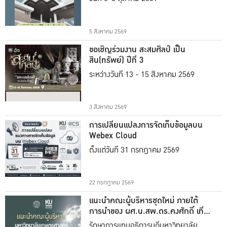
5 สิงหาคม 2569
ขอเชิญร่วมงาน สะสมศิลป์ เป็น
สิน(ทรัพย์) ปีที่ 3
ระหว่างวันที่ 13 - 15 สิงหาคม 2569
3 สิงหาคม 2569
การเปลี่ยนแปลงการจัดเก็บข้อมูลบน
Webex Cloud
ตั้งแต่วันที่ 31 กรกฎาคม 2569
22 กรกฎาคม 2569
แนะนำคณะผู้บริหารชุดใหม่ ภายใต้
การนำของ ผศ.น.สพ.ดร.คงศักดิ์ เที่ยง
ธรรม
รักษาการแทนอธิการบดีมหาวิทยาลัย