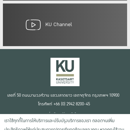
KU Channel
เลขที่ 50 ถนนงามวงศ์วาน แขวงลาดยาว เขตจตุจักร กรุงเทพฯ 10900
โทรศัพท์ +66 (0) 2942 8200-45
เงื่อนไขการใช้งานเว็บไซต์
เราใช้คุกกี้ในการให้บริการและปรับปรุงบริการของเรา ตลอดจนเพิ่ม
ข้อตกลงด้านสิทธิ์ใช้งาน
นโยบายความเป็นส่วนตัว
ประสิทธิภาพให้แก่ประสบการณ์การเรียกดูข้อมูลของคุณ หากคุณใช้งาน