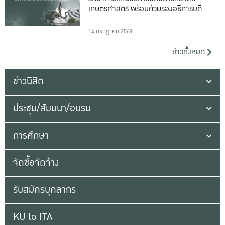
เกษตรศาสตร์ พร้อมด้วยรองอธิการบดีทั้ง
16 ท่าน
14 กรกฎาคม 2569
ข่าวทั้งหมด
ข่าวนิสิต
ประชุม/สัมมนา/อบรม
การศึกษา
จัดซื้อจัดจ้าง
รับสมัครบุคลากร
KU to ITA