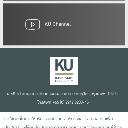
KU Channel
เลขที่ 50 ถนนงามวงศ์วาน แขวงลาดยาว เขตจตุจักร กรุงเทพฯ 10900
โทรศัพท์ +66 (0) 2942 8200-45
เงื่อนไขการใช้งานเว็บไซต์
เราใช้คุกกี้ในการให้บริการและปรับปรุงบริการของเรา ตลอดจนเพิ่ม
ข้อตกลงด้านสิทธิ์ใช้งาน
นโยบายความเป็นส่วนตัว
ประสิทธิภาพให้แก่ประสบการณ์การเรียกดูข้อมูลของคุณ หากคุณใช้งาน