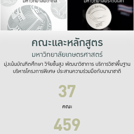
มหาวิทยาลัยดิจิทัล
มหาวิทยาลัยระดับโลก
เปลี่ยนแปลง และ
เพื่อทำงาน
ระบบสารสนเทศที่
คณะและหลักสูตร
มหาวิทยาลัยเกษตรศาสตร์
มุ่งเน้นบัณฑิตศึกษา วิจัยขั้นสูง พัฒนาวิชาการ บริการวิชาพื้นฐาน
บริหารโครงการพิเศษ ประสานความร่วมมือกับนานาชาติ
37
คณะ
459