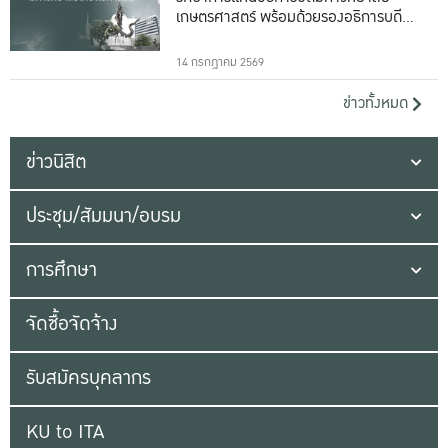
เกษตรศาสตร์ พร้อมด้วยรองอธิการบดีทั้ง
16 ท่าน
14 กรกฎาคม 2569
ข่าวทั้งหมด
ข่าวนิสิต
ประชุม/สัมมนา/อบรม
การศึกษา
จัดซื้อจัดจ้าง
รับสมัครบุคลากร
KU to ITA