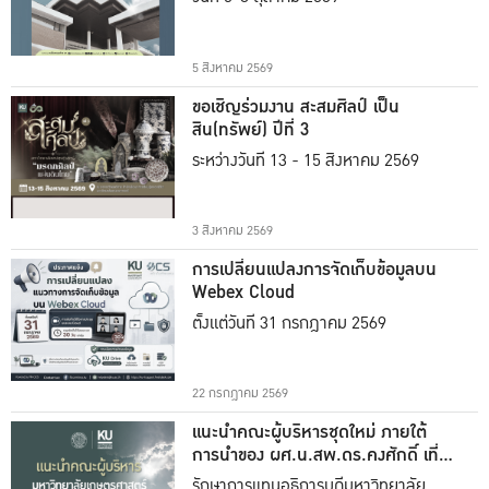
5 สิงหาคม 2569
ขอเชิญร่วมงาน สะสมศิลป์ เป็น
สิน(ทรัพย์) ปีที่ 3
ระหว่างวันที่ 13 - 15 สิงหาคม 2569
3 สิงหาคม 2569
การเปลี่ยนแปลงการจัดเก็บข้อมูลบน
Webex Cloud
ตั้งแต่วันที่ 31 กรกฎาคม 2569
22 กรกฎาคม 2569
แนะนำคณะผู้บริหารชุดใหม่ ภายใต้
การนำของ ผศ.น.สพ.ดร.คงศักดิ์ เที่ยง
ธรรม
รักษาการแทนอธิการบดีมหาวิทยาลัย