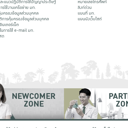
ะแนวปฏิบัติการใช้ปัญญาประดิษฐ์
หมายเลขโทรศัพท์
รใช้งานเครือข่าย มก.
ลิงก์ด่วน
้มครองข้อมูลส่วนบุคคล
แผนที่ มก.
ติการคุ้มครองข้อมูลส่วนบุคคล
แผนผังเว็บไซต์
้อินเตอร์เน็ต
ติในการใช้ e-mail มก.
สด
NEWCOMER
PART
ZONE
ZO
 เขตจตุจักร กรุงเทพฯ 10900
โทรศัพท์ +66 (0) 2942 8200-45