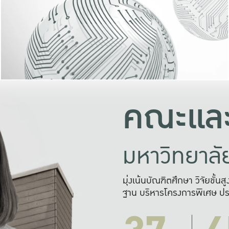
และความสุข
มองปัญหา
แก้ไขจากปั
และสร้างเครื
คณะและ
มหาวิทยาล
มุ่งเน้นบัณฑิตศึกษา วิจัยขั้น
ฐาน บริหารโครงการพิเศษ ปร