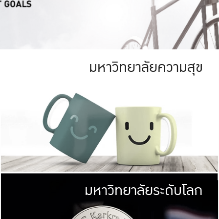
มหาวิทยาลัยความสุข
ย
สีเขียว
มหาวิทยาลัย
ก
สดใส หนาแน่น
ไม่ได้มีเป้าหมา
AN FOREST)
มหาวิทยาลัยชั้นนำทางด้านการว
ICULTURE)
แต่ KU มุ่งเน
าณ 1,400 ไร่
เพื่อสร้างคว
<< คลิก >>
ให้กับประชาชนใ
มหาวิทยาลัยระดับโลก
่อสังคม
มหาวิทยาลั
ามกินดีอยู่ดี
พร้อมที่จ