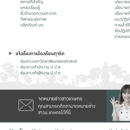
สถานที่สำคัญ
นโยบายแล
แหล่งเรียนรู้
นโยบายกา
สิ่งอำนวยความสะดวก
นโยบายคุ
กีฬาและสุขภาพ
แนวปฏิบั
ผลิตภัณฑ์ มก.
การเข้าใช
ข้อปฏิบั
ถ่ายทอด
แจ้งเรื่องการร้องเรียนทุจริต
ช่องทางมหาวิทยาลัยเกษตรศาสตร์
ช่องทางสำนักงาน ป.ป.ช.
ช่องทางสำนักงาน ป.ป.ท.
จดหมายข่าวชาวเกษตร
คุณสามารถติดตามจดหมายข่าว
ชาวม.เกษตรได้ที่นี่
เลขที่ 50 ถนนงามวงศ์วาน แขวงลาดยาว