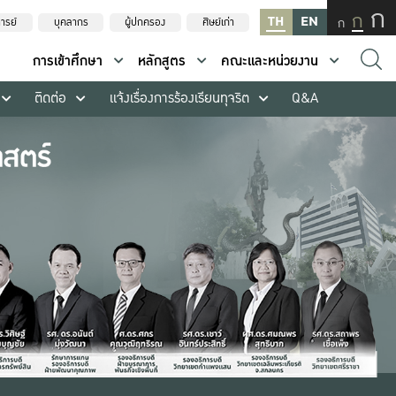
ก
ก
TH
EN
ก
ารย์
บุคลากร
ผู้ปกครอง
ศิษย์เก่า
การเข้าศึกษา
หลักสูตร
คณะและหน่วยงาน
ติดต่อ
แจ้งเรื่องการร้องเรียนทุจริต
Q&A