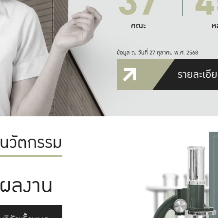
37
4
คณะ
ห
ข้อมูล ณ วันที่ 27 ตุลาคม พ.ศ. 2568
รายละเอีย
ะนวัตกรรม
ผลงาน