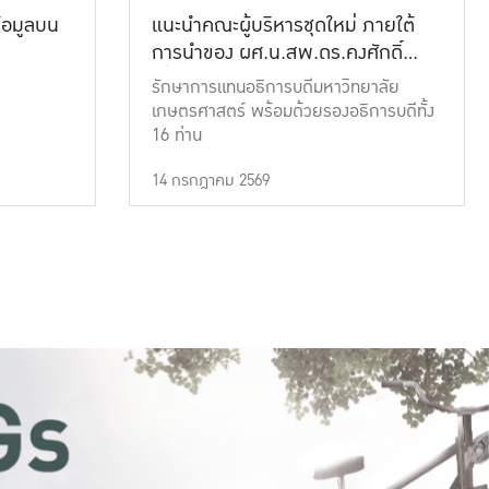
้อมูลบน
แนะนำคณะผู้บริหารชุดใหม่ ภายใต้
การนำของ ผศ.น.สพ.ดร.คงศักดิ์
เที่ยงธรรม
รักษาการแทนอธิการบดีมหาวิทยาลัย
เกษตรศาสตร์ พร้อมด้วยรองอธิการบดีทั้ง
16 ท่าน
14 กรกฎาคม 2569