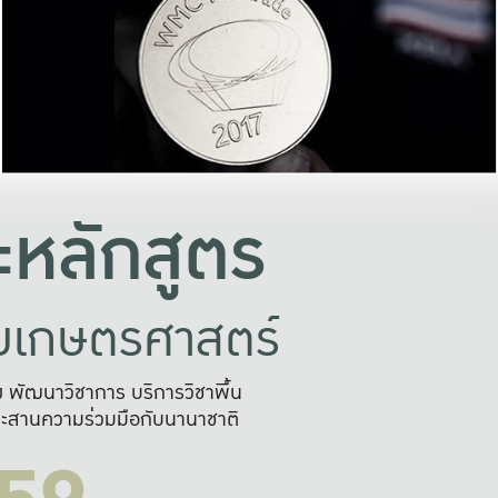
อย่างยั่งยืน
และผลักดันในการใช้ระบบส
ในภาพกว้าง
เพื่อการทำงานแบบ
ญหาจุดเล็กๆ
อข่ายขยายผล
สะดวก รวดเร
และนำไป
บริการด้าน AI อย
หลักสูตร
ัยเกษตรศาสตร์
สูง พัฒนาวิชาการ บริการวิชาพื้น
ะสานความร่วมมือกับนานาชาติ