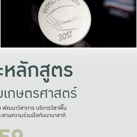
อย่างยั่งยืน
และผลักดันในการใช้ระบบส
ในภาพกว้าง
เพื่อการทำงานแบบ
ญหาจุดเล็กๆ
อข่ายขยายผล
สะดวก รวดเร
และนำไป
บริการด้าน AI อย
หลักสูตร
ัยเกษตรศาสตร์
สูง พัฒนาวิชาการ บริการวิชาพื้น
ะสานความร่วมมือกับนานาชาติ