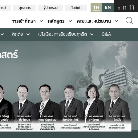
ก
ก
TH
EN
ก
ารย์
บุคลากร
ผู้ปกครอง
ศิษย์เก่า
การเข้าศึกษา
หลักสูตร
คณะและหน่วยงาน
ติดต่อ
แจ้งเรื่องการร้องเรียนทุจริต
Q&A