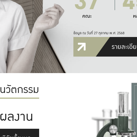
37
4
คณะ
ห
ข้อมูล ณ วันที่ 27 ตุลาคม พ.ศ. 2568
รายละเอีย
ะนวัตกรรม
ผลงาน