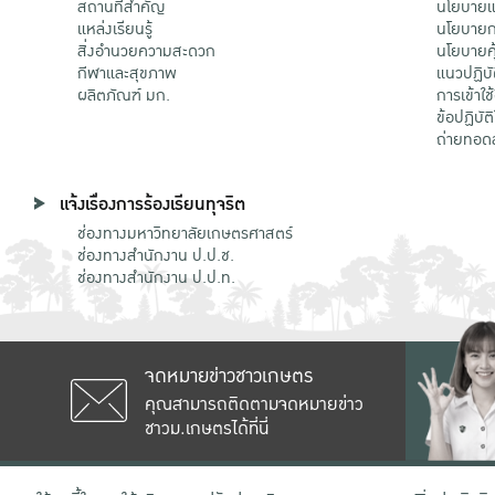
สถานที่สำคัญ
นโยบายแล
แหล่งเรียนรู้
นโยบายกา
สิ่งอำนวยความสะดวก
นโยบายคุ
กีฬาและสุขภาพ
แนวปฏิบั
ผลิตภัณฑ์ มก.
การเข้าใช
ข้อปฏิบั
ถ่ายทอด
แจ้งเรื่องการร้องเรียนทุจริต
ช่องทางมหาวิทยาลัยเกษตรศาสตร์
ช่องทางสำนักงาน ป.ป.ช.
ช่องทางสำนักงาน ป.ป.ท.
จดหมายข่าวชาวเกษตร
คุณสามารถติดตามจดหมายข่าว
ชาวม.เกษตรได้ที่นี่
เลขที่ 50 ถนนงามวงศ์วาน แขวงลาดยาว