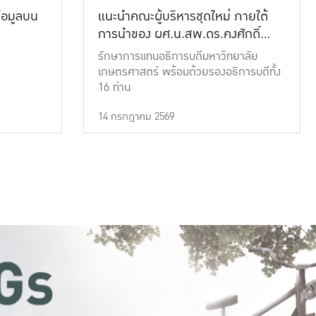
้อมูลบน
แนะนำคณะผู้บริหารชุดใหม่ ภายใต้
การนำของ ผศ.น.สพ.ดร.คงศักดิ์
เที่ยงธรรม
รักษาการแทนอธิการบดีมหาวิทยาลัย
เกษตรศาสตร์ พร้อมด้วยรองอธิการบดีทั้ง
16 ท่าน
14 กรกฎาคม 2569