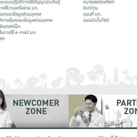
ะแนวปฏิบัติการใช้ปัญญาประดิษฐ์
หมายเลขโทรศัพท์
รใช้งานเครือข่าย มก.
ลิงก์ด่วน
้มครองข้อมูลส่วนบุคคล
แผนที่ มก.
ติการคุ้มครองข้อมูลส่วนบุคคล
แผนผังเว็บไซต์
้อินเตอร์เน็ต
ติในการใช้ e-mail มก.
สด
NEWCOMER
PART
ZONE
ZO
 เขตจตุจักร กรุงเทพฯ 10900
โทรศัพท์ +66 (0) 2942 8200-45