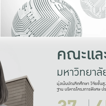
และความสุข
มองปัญหา
แก้ไขจากปั
และสร้างเครื
คณะและ
มหาวิทยาล
มุ่งเน้นบัณฑิตศึกษา วิจัยขั้น
ฐาน บริหารโครงการพิเศษ ปร