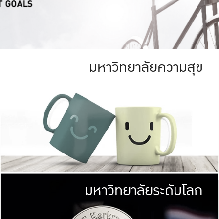
มหาวิทยาลัยความสุข
ย
สีเขียว
มหาวิทยาลัย
ก
สดใส หนาแน่น
ไม่ได้มีเป้าหมา
AN FOREST)
มหาวิทยาลัยชั้นนำทางด้านการว
ICULTURE)
แต่ KU มุ่งเน
าณ 1,400 ไร่
เพื่อสร้างคว
<< คลิก >>
ให้กับประชาชนใ
มหาวิทยาลัยระดับโลก
่อสังคม
มหาวิทยาลั
ามกินดีอยู่ดี
พร้อมที่จ