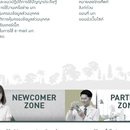
ะแนวปฏิบัติการใช้ปัญญาประดิษฐ์
หมายเลขโทรศัพท์
รใช้งานเครือข่าย มก.
ลิงก์ด่วน
้มครองข้อมูลส่วนบุคคล
แผนที่ มก.
ติการคุ้มครองข้อมูลส่วนบุคคล
แผนผังเว็บไซต์
้อินเตอร์เน็ต
ติในการใช้ e-mail มก.
สด
NEWCOMER
PART
ZONE
ZO
 เขตจตุจักร กรุงเทพฯ 10900
โทรศัพท์ +66 (0) 2942 8200-45