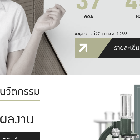
37
4
คณะ
ห
ข้อมูล ณ วันที่ 27 ตุลาคม พ.ศ. 2568
รายละเอีย
ะนวัตกรรม
ผลงาน