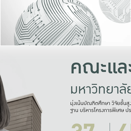
และความสุข
มองปัญหา
แก้ไขจากปั
และสร้างเครื
คณะและ
มหาวิทยาล
มุ่งเน้นบัณฑิตศึกษา วิจัยขั้น
ฐาน บริหารโครงการพิเศษ ปร