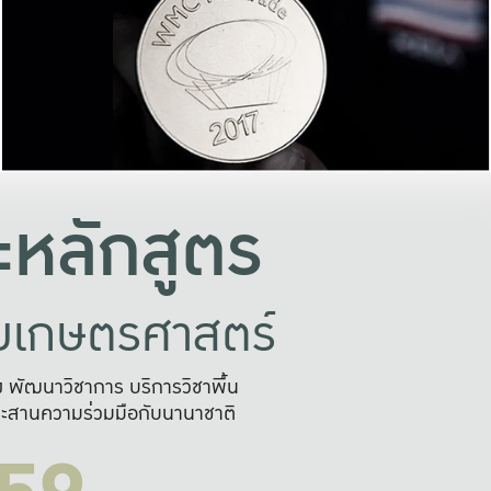
อย่างยั่งยืน
และผลักดันในการใช้ระบบส
ในภาพกว้าง
เพื่อการทำงานแบบ
ญหาจุดเล็กๆ
อข่ายขยายผล
สะดวก รวดเร
และนำไป
บริการด้าน AI อย
หลักสูตร
ัยเกษตรศาสตร์
สูง พัฒนาวิชาการ บริการวิชาพื้น
ะสานความร่วมมือกับนานาชาติ