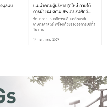
้อมูลบน
แนะนำคณะผู้บริหารชุดใหม่ ภายใต้
การนำของ ผศ.น.สพ.ดร.คงศักดิ์
เที่ยงธรรม
รักษาการแทนอธิการบดีมหาวิทยาลัย
เกษตรศาสตร์ พร้อมด้วยรองอธิการบดีทั้ง
16 ท่าน
14 กรกฎาคม 2569