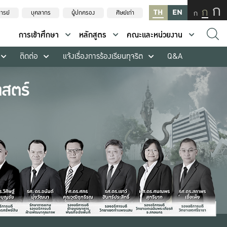
ก
ก
TH
EN
ก
ารย์
บุคลากร
ผู้ปกครอง
ศิษย์เก่า
การเข้าศึกษา
หลักสูตร
คณะและหน่วยงาน
ติดต่อ
แจ้งเรื่องการร้องเรียนทุจริต
Q&A