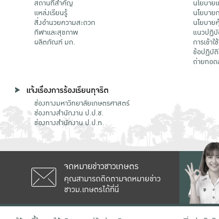
สถานที่สำคัญ
นโยบายแล
แหล่งเรียนรู้
นโยบายกา
สิ่งอำนวยความสะดวก
นโยบายคุ
กีฬาและสุขภาพ
แนวปฏิบั
ผลิตภัณฑ์ มก.
การเข้าใช
ข้อปฏิบั
ถ่ายทอด
แจ้งเรื่องการร้องเรียนทุจริต
ช่องทางมหาวิทยาลัยเกษตรศาสตร์
ช่องทางสำนักงาน ป.ป.ช.
ช่องทางสำนักงาน ป.ป.ท.
จดหมายข่าวชาวเกษตร
คุณสามารถติดตามจดหมายข่าว
ชาวม.เกษตรได้ที่นี่
เลขที่ 50 ถนนงามวงศ์วาน แขวงลาดยาว