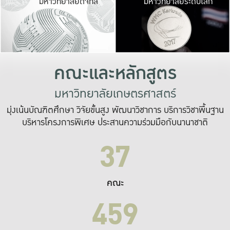
มหาวิทยาลัยดิจิทัล
มหาวิทยาลัยระดับโลก
เปลี่ยนแปลง และ
เพื่อทำงาน
ระบบสารสนเทศที่
คณะและหลักสูตร
มหาวิทยาลัยเกษตรศาสตร์
มุ่งเน้นบัณฑิตศึกษา วิจัยขั้นสูง พัฒนาวิชาการ บริการวิชาพื้นฐาน
บริหารโครงการพิเศษ ประสานความร่วมมือกับนานาชาติ
37
คณะ
459