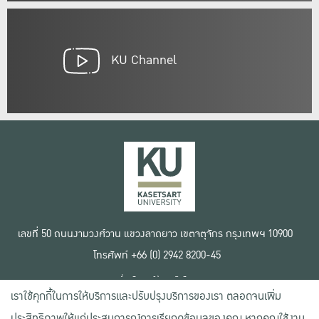
KU Channel
เลขที่ 50 ถนนงามวงศ์วาน แขวงลาดยาว เขตจตุจักร กรุงเทพฯ 10900
โทรศัพท์ +66 (0) 2942 8200-45
เงื่อนไขการใช้งานเว็บไซต์
เราใช้คุกกี้ในการให้บริการและปรับปรุงบริการของเรา ตลอดจนเพิ่ม
ข้อตกลงด้านสิทธิ์ใช้งาน
นโยบายความเป็นส่วนตัว
ประสิทธิภาพให้แก่ประสบการณ์การเรียกดูข้อมูลของคุณ หากคุณใช้งาน