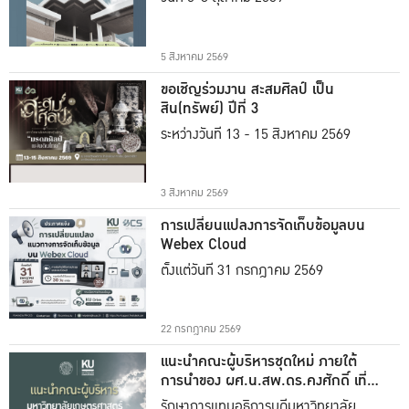
5 สิงหาคม 2569
ขอเชิญร่วมงาน สะสมศิลป์ เป็น
สิน(ทรัพย์) ปีที่ 3
ระหว่างวันที่ 13 - 15 สิงหาคม 2569
3 สิงหาคม 2569
การเปลี่ยนแปลงการจัดเก็บข้อมูลบน
Webex Cloud
ตั้งแต่วันที่ 31 กรกฎาคม 2569
22 กรกฎาคม 2569
แนะนำคณะผู้บริหารชุดใหม่ ภายใต้
การนำของ ผศ.น.สพ.ดร.คงศักดิ์ เที่ยง
ธรรม
รักษาการแทนอธิการบดีมหาวิทยาลัย