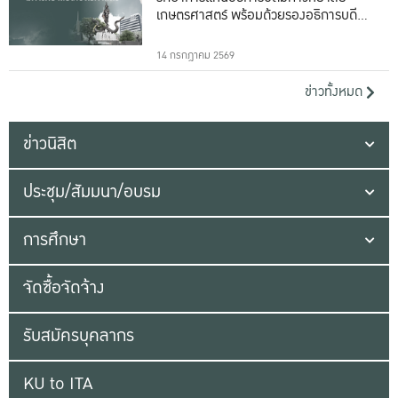
เกษตรศาสตร์ พร้อมด้วยรองอธิการบดีทั้ง
16 ท่าน
14 กรกฎาคม 2569
ข่าวทั้งหมด
ข่าวนิสิต
ประชุม/สัมมนา/อบรม
การศึกษา
จัดซื้อจัดจ้าง
รับสมัครบุคลากร
KU to ITA