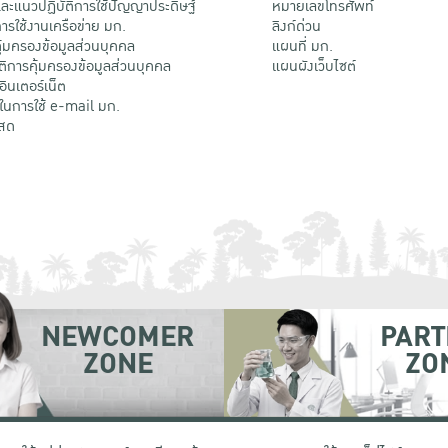
ะแนวปฏิบัติการใช้ปัญญาประดิษฐ์
หมายเลขโทรศัพท์
รใช้งานเครือข่าย มก.
ลิงก์ด่วน
้มครองข้อมูลส่วนบุคคล
แผนที่ มก.
ติการคุ้มครองข้อมูลส่วนบุคคล
แผนผังเว็บไซต์
้อินเตอร์เน็ต
ติในการใช้ e-mail มก.
สด
NEWCOMER
PART
ZONE
ZO
 เขตจตุจักร กรุงเทพฯ 10900
โทรศัพท์ +66 (0) 2942 8200-45