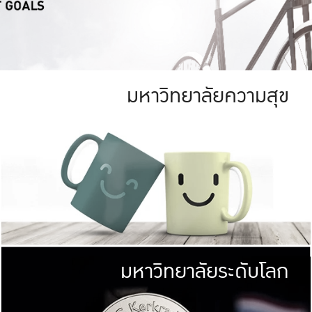
มหาวิทยาลัยความสุข
ย
สีเขียว
มหาวิทยาลัย
ก
สดใส หนาแน่น
ไม่ได้มีเป้าหมา
AN FOREST)
มหาวิทยาลัยชั้นนำทางด้านการว
ICULTURE)
แต่ KU มุ่งเน
าณ 1,400 ไร่
เพื่อสร้างคว
<< คลิก >>
ให้กับประชาชนใ
มหาวิทยาลัยระดับโลก
่อสังคม
มหาวิทยาลั
ามกินดีอยู่ดี
พร้อมที่จ