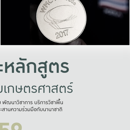
อย่างยั่งยืน
และผลักดันในการใช้ระบบส
ในภาพกว้าง
เพื่อการทำงานแบบ
ญหาจุดเล็กๆ
อข่ายขยายผล
สะดวก รวดเร
และนำไป
บริการด้าน AI อย
หลักสูตร
ัยเกษตรศาสตร์
สูง พัฒนาวิชาการ บริการวิชาพื้น
ะสานความร่วมมือกับนานาชาติ