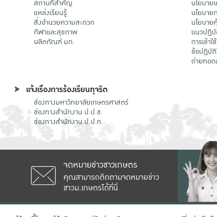
สถานที่สำคัญ
นโยบายแล
แหล่งเรียนรู้
นโยบายกา
สิ่งอำนวยความสะดวก
นโยบายคุ
กีฬาและสุขภาพ
แนวปฏิบั
ผลิตภัณฑ์ มก.
การเข้าใช
ข้อปฏิบั
ถ่ายทอด
แจ้งเรื่องการร้องเรียนทุจริต
ช่องทางมหาวิทยาลัยเกษตรศาสตร์
ช่องทางสำนักงาน ป.ป.ช.
ช่องทางสำนักงาน ป.ป.ท.
จดหมายข่าวชาวเกษตร
คุณสามารถติดตามจดหมายข่าว
ชาวม.เกษตรได้ที่นี่
เลขที่ 50 ถนนงามวงศ์วาน แขวงลาดยาว