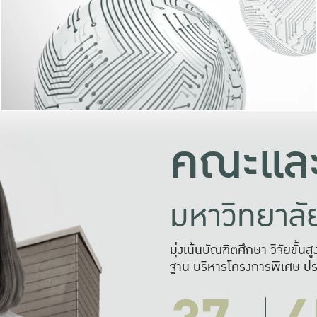
และความสุข
มองปัญหา
แก้ไขจากปั
และสร้างเครื
คณะและ
มหาวิทยาล
มุ่งเน้นบัณฑิตศึกษา วิจัยขั้น
ฐาน บริหารโครงการพิเศษ ปร