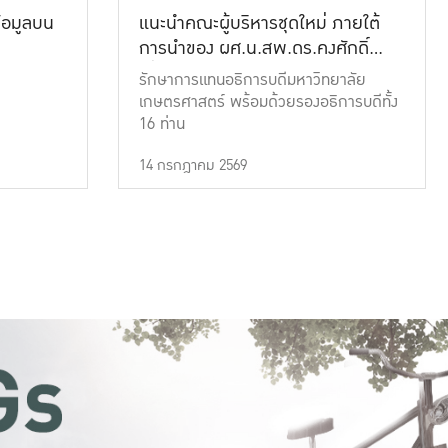
้อมูลบน
แนะนำคณะผู้บริหารชุดใหม่ ภายใต้
การนำของ ผศ.น.สพ.ดร.คงศักดิ์
เที่ยงธรรม
รักษาการแทนอธิการบดีมหาวิทยาลัย
เกษตรศาสตร์ พร้อมด้วยรองอธิการบดีทั้ง
16 ท่าน
14 กรกฎาคม 2569