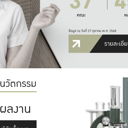
37
4
คณะ
ห
ข้อมูล ณ วันที่ 27 ตุลาคม พ.ศ. 2568
รายละเอีย
ะนวัตกรรม
ผลงาน